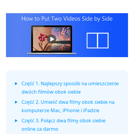
Część 1. Najlepszy sposób na umieszczenie
dwóch filmów obok siebie
Część 2. Umieść dwa filmy obok siebie na
komputerze Mac, iPhonie i iPadzie
Część 3. Połącz dwa filmy obok siebie
online za darmo