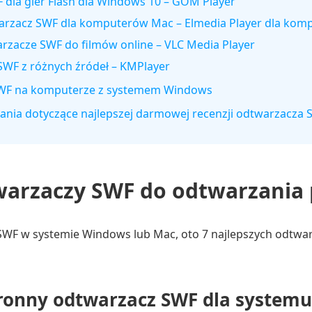
 dla gier Flash dla Windows 10 – GOM Player
twarzacz SWF dla komputerów Mac – Elmedia Player dla ko
zacze SWF do filmów online – VLC Media Player
 SWF z różnych źródeł – KMPlayer
i SWF na komputerze z systemem Windows
ania dotyczące najlepszej darmowej recenzji odtwarzacza 
warzaczy SWF do odtwarzania
y SWF w systemie Windows lub Mac, oto 7 najlepszych odtw
onny odtwarzacz SWF dla system