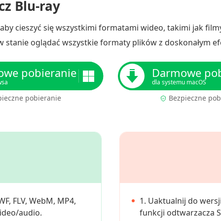
z Blu-ray
aby cieszyć się wszystkimi formatami wideo, takimi jak film
w stanie oglądać wszystkie formaty plików z doskonałym ef
we pobieranie
Darmowe pob
wsa
dla systemu macOS
pieczne pobieranie
Bezpieczne pob
SWF, FLV, WebM, MP4,
1. Uaktualnij do wersj
ideo/audio.
funkcji odtwarzacza 