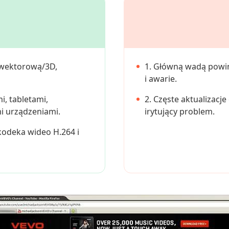
ą wektorową/3D,
1. Główną wadą powin
i awarie.
, tabletami,
2. Częste aktualizacj
i urządzeniami.
irytujący problem.
kodeka wideo H.264 i