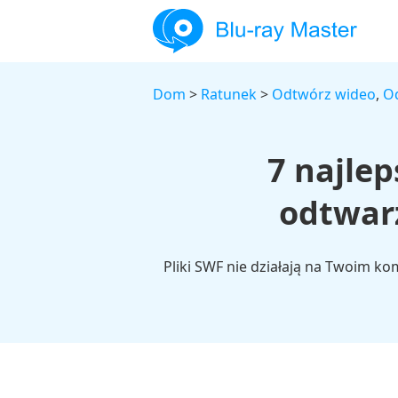
Dom
>
Ratunek
>
Odtwórz wideo
,
Od
7 najle
odtwarz
Pliki SWF nie działają na Twoim k