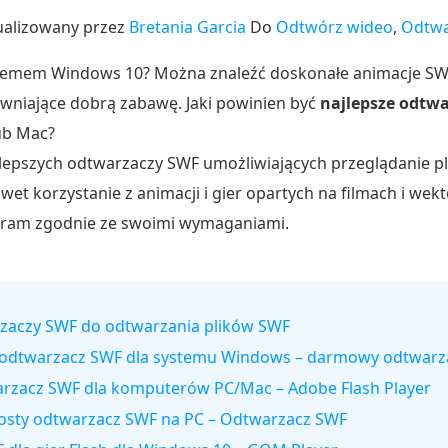
ualizowany przez
Bretania Garcia
Do
Odtwórz wideo
,
Odtwa
ystemem Windows 10? Można znaleźć doskonałe animacje SWF
ewniające dobrą zabawę. Jaki powinien być
najlepsze odtw
ub Mac?
ajlepszych odtwarzaczy SWF umożliwiających przeglądanie p
wet korzystanie z animacji i gier opartych na filmach i wek
gram zgodnie ze swoimi wymaganiami.
arzaczy SWF do odtwarzania plików SWF
 odtwarzacz SWF dla systemu Windows – darmowy odtwarza
arzacz SWF dla komputerów PC/Mac – Adobe Flash Player
 prosty odtwarzacz SWF na PC – Odtwarzacz SWF