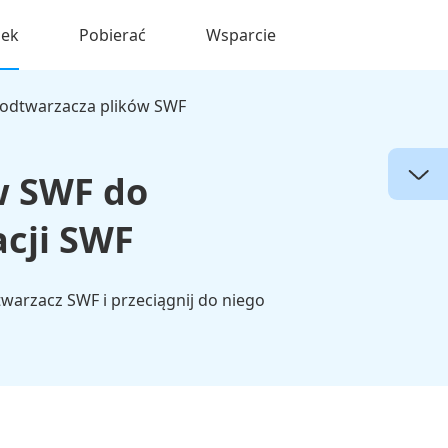
nek
Pobierać
Wsparcie
 odtwarzacza plików SWF
w SWF do
acji SWF
warzacz SWF i przeciągnij do niego