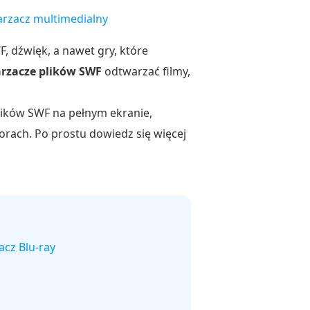
rzacz multimedialny
, dźwięk, a nawet gry, które
arzacze plików SWF
odtwarzać filmy,
lików SWF na pełnym ekranie,
torach. Po prostu dowiedz się więcej
cz Blu-ray