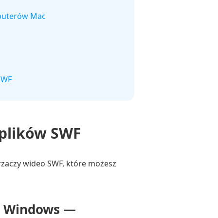
mputerów Mac
SWF
 plików SWF
arzaczy wideo SWF, które możesz
u Windows —