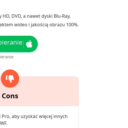
y HD, DVD, a nawet dyski Blu-Ray,
ektem wideo i jakością obrazu 100%.
ieranie
ieranie
Cons
i Pro, aby uzyskać więcej innych
SWF.