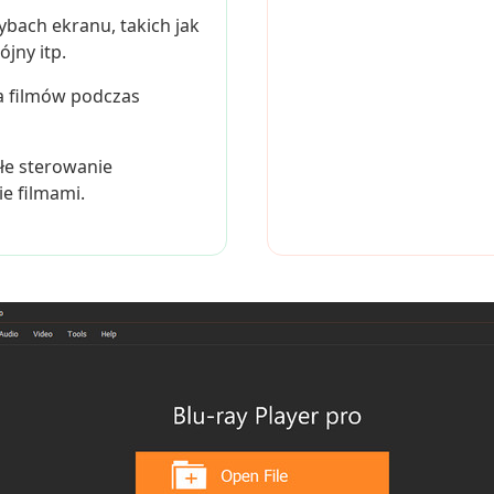
ybach ekranu, takich jak
jny itp.
la filmów podczas
ałe sterowanie
e filmami.