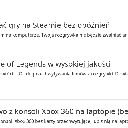
s
wać gry na Steamie bez opóźnień
am na komputerze. Twoja rozgrywka nie będzie zwalniać an
s
 of Legends w wysokiej jakości
tórki LOL do przechwytywania filmów z rozgrywki. Dowiedz
s
o z konsoli Xbox 360 na laptopie (be
nsoli Xbox 360 bez karty przechwytującej lub z nią na lap