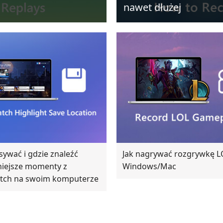
nawet dłużej
isywać i gdzie znaleźć
Jak nagrywać rozgrywkę L
niejsze momenty z
Windows/Mac
tch na swoim komputerze