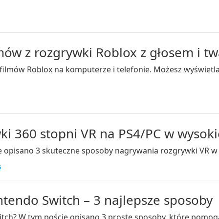
ów z rozgrywki Roblox z głosem i tw
a filmów Roblox na komputerze i telefonie. Możesz wyświetl
i 360 stopni VR na PS4/PC w wysokie
e opisano 3 skuteczne sposoby nagrywania rozgrywki VR w 3
s
tendo Switch – 3 najlepsze sposoby
tch? W tym poście opisano 3 proste sposoby, które pomog