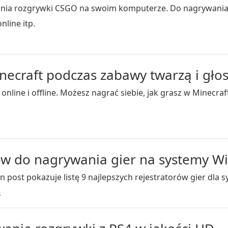
wania rozgrywki CSGO na swoim komputerze. Do nagrywani
nline itp.
ecraft podczas zabawy twarzą i gł
online i offline. Możesz nagrać siebie, jak grasz w Minec
ów do nagrywania gier na systemy W
 Ten post pokazuje listę 9 najlepszych rejestratorów gier dl
s