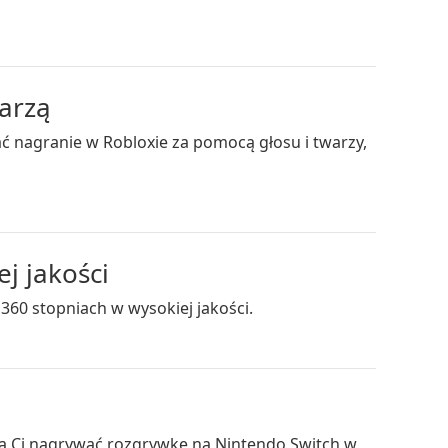
arzą
ać nagranie w Robloxie za pomocą głosu i twarzy,
j jakości
60 stopniach w wysokiej jakości.
ą Ci nagrywać rozgrywkę na Nintendo Switch w