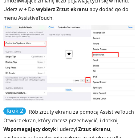
umożliwiające zmianę liczb pojawiających się w menu.
Uderz w
+
Do
wybierz Zrzut ekranu
aby dodać go do
menu AssistiveTouch.
Krok 2
Rób zrzuty ekranu za pomocą AssistiveTouch
Otwórz ekran, który chcesz przechwycić, i dotknij
Wspomagający dotyk
i uderzył
Zrzut ekranu
,
następnie automatycznie wykona zrzut ekranu dla