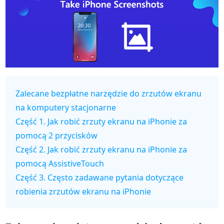
Zalecane bezpłatne narzędzie do zrzutów ekranu
na komputery stacjonarne
Część 1. Jak robić zrzuty ekranu na iPhonie za
pomocą 2 przycisków
Część 2. Jak robić zrzuty ekranu na iPhonie za
pomocą AssistiveTouch
Część 3. Często zadawane pytania dotyczące
robienia zrzutów ekranu na iPhonie