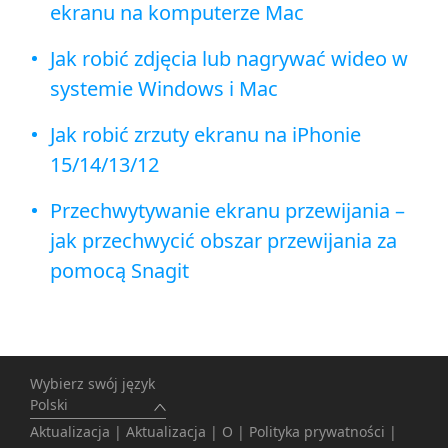
ekranu na komputerze Mac
Jak robić zdjęcia lub nagrywać wideo w
systemie Windows i Mac
Jak robić zrzuty ekranu na iPhonie
15/14/13/12
Przechwytywanie ekranu przewijania –
jak przechwycić obszar przewijania za
pomocą Snagit
Wybierz swój język
Polski
Aktualizacja
|
Aktualizacja
|
O
|
Polityka prywatności
|