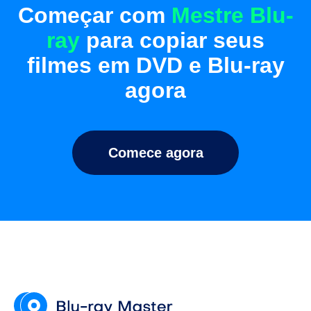
Começar com
Mestre Blu-
ray
para copiar seus
filmes em DVD e Blu-ray
agora
Comece agora