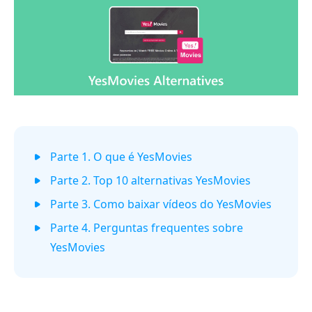
Parte 1. O que é YesMovies
Parte 2. Top 10 alternativas YesMovies
Parte 3. Como baixar vídeos do YesMovies
Parte 4. Perguntas frequentes sobre
YesMovies