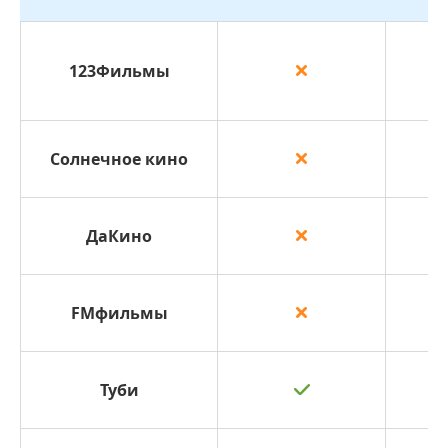
123Фильмы
Солнечное кино
ДаКино
FMфильмы
Туби