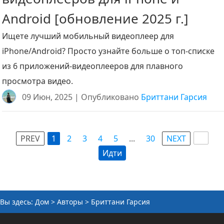
Android [обновление 2025 г.]
Ищете лучший мобильный видеоплеер для
iPhone/Android? Просто узнайте больше о топ-списке
из 6 приложений-видеоплееров для плавного
просмотра видео.
09 Июн, 2025 | Опубликовано
Бриттани Гарсия
PREV
1
2
3
4
5
...
30
NEXT
Идти
Вы здесь:
Дом
>
Авторы
> Бриттани Гарсия