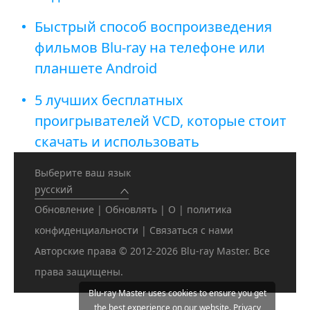
Быстрый способ воспроизведения
фильмов Blu-ray на телефоне или
планшете Android
5 лучших бесплатных
проигрывателей VCD, которые стоит
скачать и использовать
Выберите ваш язык
русский
Обновление
|
Обновлять
|
О
|
политика
конфиденциальности
|
Связаться с нами
Авторские права © 2012-2026 Blu-ray Master. Все
права защищены.
Blu-ray Master uses cookies to ensure you get
the best experience on our website.
Privacy