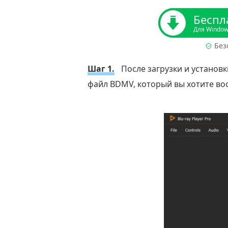
Беспл
Для Windo
Без
Шаг 1.
После загрузки и установк
файл BDMV, который вы хотите во