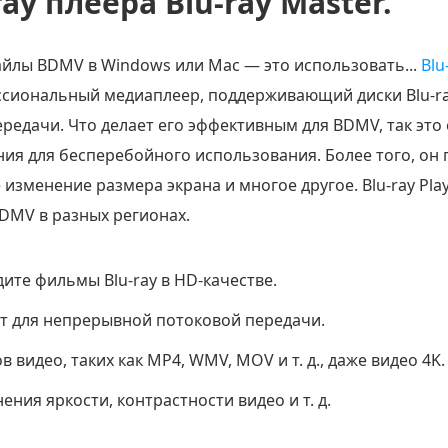
ay плеера Blu-ray Master.
йлы BDMV в Windows или Mac — это использовать...
Blu
ссиональный медиаплеер, поддерживающий диски Blu-ray
редачи. Что делает его эффективным для BDMV, так это
я для бесперебойного использования. Более того, он 
 изменение размера экрана и многое другое. Blu-ray Pl
BDMV в разных регионах.
те фильмы Blu-ray в HD-качестве.
т для непрерывной потоковой передачи.
видео, таких как MP4, WMV, MOV и т. д., даже видео 4K.
ния яркости, контрастности видео и т. д.