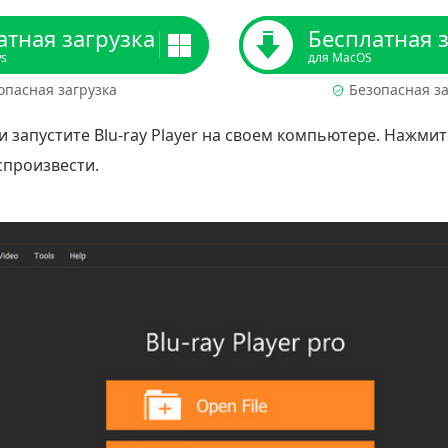
атная загрузка
Бесплатная 
ws
для MacOS
опасная загрузка
Безопасная за
и запустите Blu-ray Player на своем компьютере. Нажми
спроизвести.