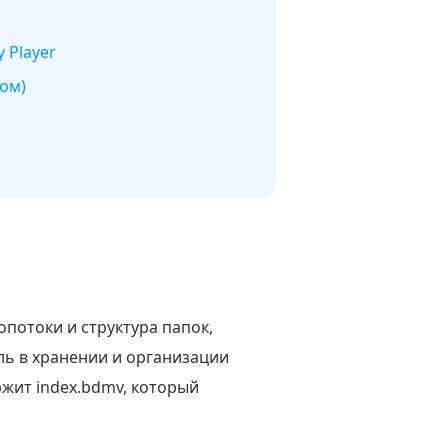
 Player
дом)
опотоки и структура папок,
ль в хранении и организации
жит index.bdmv, который