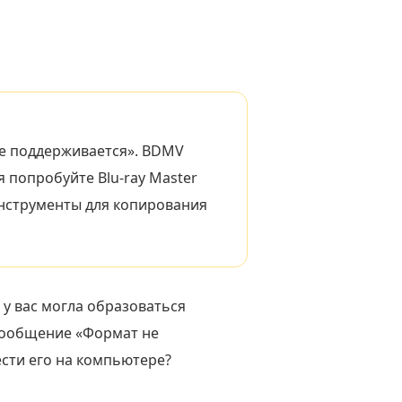
е поддерживается». BDMV
я попробуйте Blu-ray Master
 инструменты для копирования
 у вас могла образоваться
сообщение «Формат не
ести его на компьютере?