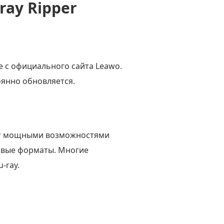
ay Ripper
ке с официального сайта Leawo.
оянно обновляется.
дает мощными возможностями
ровые форматы. Многие
-ray.