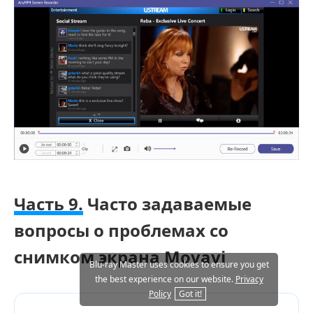
Часть 9.
Часто задаваемые
вопросы о проблемах со
снимком экрана Movavi
Blu-ray Master uses cookies to ensure you get
the best experience on our website.
Privacy
Policy
Got it!