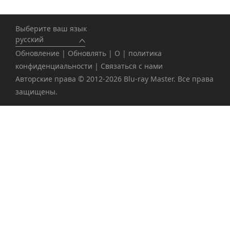
Выберите ваш язык
русский
Обновление
|
Обновлять
|
О
|
политика
конфиденциальности
|
Связаться с нами
Авторские права © 2012-2026 Blu-ray Master. Все права
защищены.