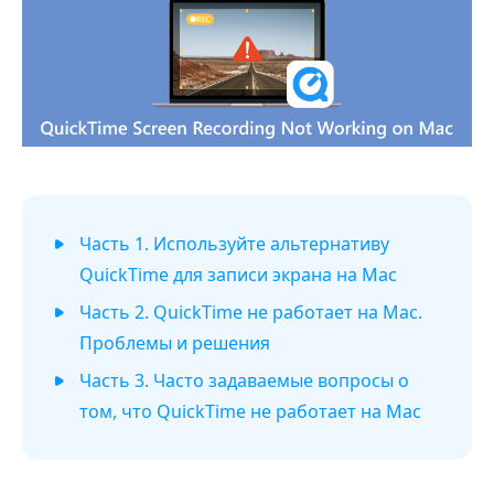
Часть 1. Используйте альтернативу
QuickTime для записи экрана на Mac
Часть 2. QuickTime не работает на Mac.
Проблемы и решения
Часть 3. Часто задаваемые вопросы о
том, что QuickTime не работает на Mac