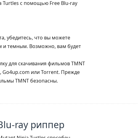
 Turtles с помощью Free Blu-ray
та, убедитесь, что вы можете
 и темным. Возможно, вам будет
ылку для скачивания фильмов TMNT
m, Go4up.com или Torrent. Прежде
фильмы TMNT безопасны.
lu-ray риппер
Mutant Ninja Turtles способен