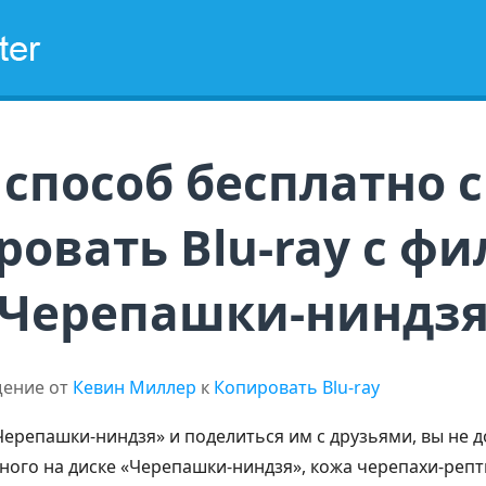
Дом
Бесплатное ПО
Обновление
Пр
способ бесплатно с
ровать Blu-ray с ф
Черепашки-ниндз
ение от
Кевин Миллер
к
Копировать Blu-ray
 «Черепашки-ниндзя» и поделиться им с друзьями, вы не 
ого на диске «Черепашки-ниндзя», кожа черепахи-репти