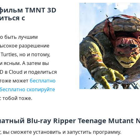
 фильм TMNT 3D
иться с
о быть лучшим
высокое разрешение
Turtles, но и потому,
и ясным. А затем вы
D в Cloud и поделиться
г тоже может
бесплатно
бесплатно скопируйте
с тобой тоже.
тный Blu-ray Ripper Teenage Mutant Ni
r, вы сможете установить и запустить программу.