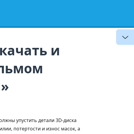
одукт
Поддерживать
качать и
ильмом
я»
должны упустить детали 3D-диска
лии, потертости и износ масок, а