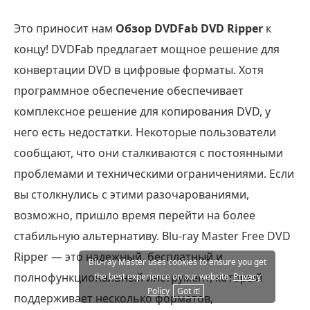
Это приносит нам
Обзор DVDFab DVD Ripper
к
концу! DVDFab предлагает мощное решение для
конвертации DVD в цифровые форматы. Хотя
программное обеспечение обеспечивает
комплексное решение для копирования DVD, у
него есть недостатки. Некоторые пользователи
сообщают, что они сталкиваются с постоянными
проблемами и техническими ограничениями. Если
вы столкнулись с этими разочарованиями,
возможно, пришло время перейти на более
стабильную альтернативу. Blu-ray Master Free DVD
Ripper — это надежный, бесплатный и
Blu-ray Master uses cookies to ensure you get
полнофункциональный инструмент, который
the best experience on our website.
Privacy
Policy
Got it!
поддерживает несколько форматов,