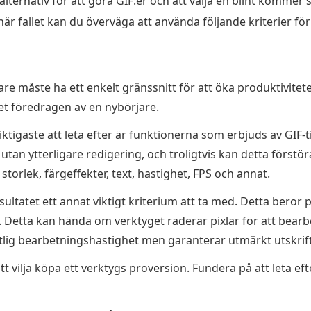
ernativ för att göra GIF:er och att välja en blint kommer sa
här fallet kan du överväga att använda följande kriterier för
re måste ha ett enkelt gränssnitt för att öka produktivitete
et föredragen av en nybörjare.
ktigaste att leta efter är funktionerna som erbjuds av GIF-t
an ytterligare redigering, och troligtvis kan detta förstöra 
torlek, färgeffekter, text, hastighet, FPS och annat.
esultatet ett annat viktigt kriterium att ta med. Detta beror 
. Detta kan hända om verktyget raderar pixlar för att bearbe
lig bearbetningshastighet men garanterar utmärkt utskrifts
vilja köpa ett verktygs proversion. Fundera på att leta eft