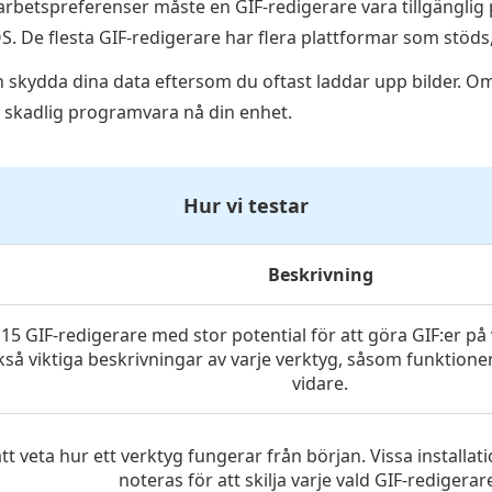
 arbetspreferenser måste en GIF-redigerare vara tillgängl
S. De flesta GIF-redigerare har flera plattformar som stöds,
n skydda dina data eftersom du oftast laddar upp bilder. O
 skadlig programvara nå din enhet.
Hur vi testar
Beskrivning
15 GIF-redigerare med stor potential för att göra GIF:er på 
så viktiga beskrivningar av varje verktyg, såsom funktioner,
vidare.
att veta hur ett verktyg fungerar från början. Vissa installat
noteras för att skilja varje vald GIF-redigerare