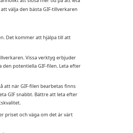
nnolikt att slösa mer tid på att leta
 att välja den bästa GIF-tillverkaren
n. Det kommer att hjälpa till att
illverkaren. Vissa verktyg erbjuder
den potentiella GIF-filen. Leta efter
på att när GIF-filen bearbetas finns
ta GIF snabbt. Bättre att leta efter
kvalitet.
er priset och väga om det är värt