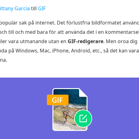
ittany Garcia
till
GIF
 populär sak på internet. Det förlustfria bildformatet anvä
ion och till och med bara för att använda det i en kommentars
filer vara utmanande utan en
GIF-redigerare
. Men oroa dig 
 på Windows, Mac, iPhone, Android, etc., så det kan vara en
na.