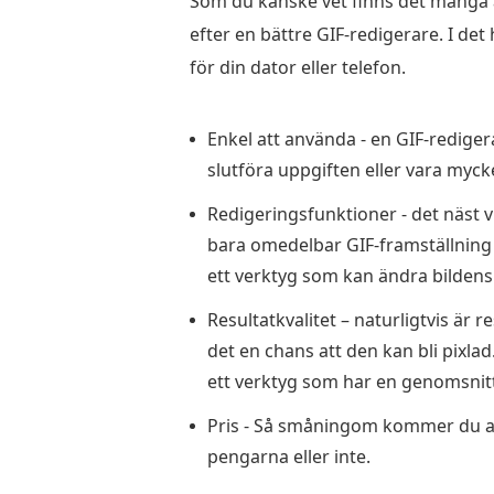
Som du kanske vet finns det många alt
efter en bättre GIF-redigerare. I det 
för din dator eller telefon.
Enkel att använda - en GIF-redigera
slutföra uppgiften eller vara myck
Redigeringsfunktioner - det näst vi
bara omedelbar GIF-framställning ut
ett verktyg som kan ändra bildens s
Resultatkvalitet – naturligtvis är r
det en chans att den kan bli pixlad
ett verktyg som har en genomsnitt
Pris - Så småningom kommer du att 
pengarna eller inte.