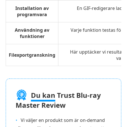
Installation av
En GIF-redigerare ladda
programvara
Användning av
Varje funktion testas för a
funktioner
Här upptäcker vi resultatet
Filexportgranskning
varje
Du kan
Trust Blu-ray
Master Review
Vi väljer en produkt som är on-demand