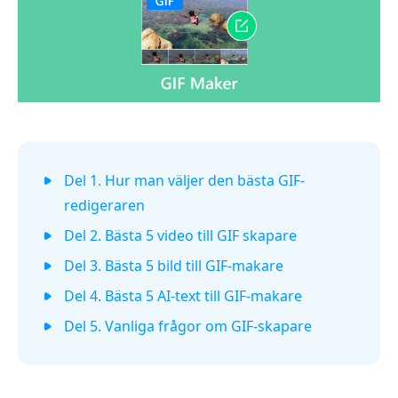
Del 1. Hur man väljer den bästa GIF-
redigeraren
Del 2. Bästa 5 video till GIF skapare
Del 3. Bästa 5 bild till GIF-makare
Del 4. Bästa 5 AI-text till GIF-makare
Del 5. Vanliga frågor om GIF-skapare