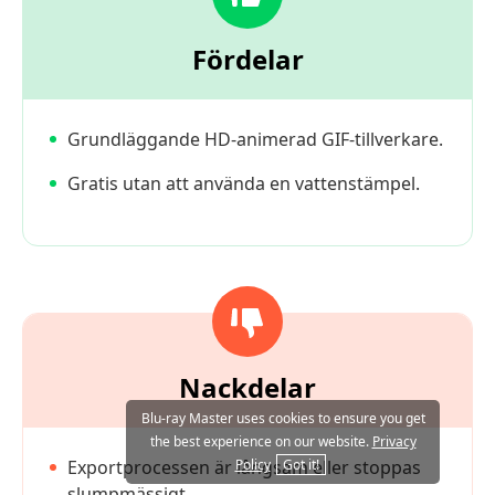
Fördelar
Grundläggande HD-animerad GIF-tillverkare.
Gratis utan att använda en vattenstämpel.
Nackdelar
Blu-ray Master uses cookies to ensure you get
the best experience on our website.
Privacy
Policy
Got it!
Exportprocessen är långsam eller stoppas
slumpmässigt.