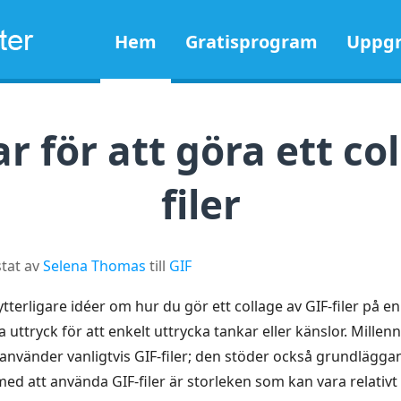
Hem
Gratisprogram
Uppgr
r för att göra ett co
filer
tat av
Selena Thomas
till
GIF
terligare idéer om hur du gör ett collage av GIF-filer på en 
uttryck för att enkelt uttrycka tankar eller känslor. Millenni
använder vanligtvis GIF-filer; den stöder också grundläg
d att använda GIF-filer är storleken som kan vara relativt 