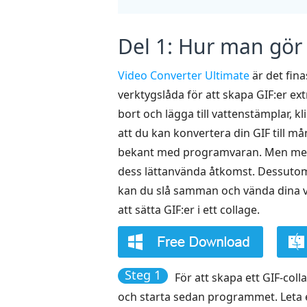
Del 1: Hur man gör e
Video Converter Ultimate
är det fin
verktygslåda för att skapa GIF:er ext
bort och lägga till vattenstämplar, 
att du kan konvertera din GIF till må
bekant med programvaran. Men med s
dess lättanvända åtkomst. Dessutom 
kan du slå samman och vända dina vid
att sätta GIF:er i ett collage.
Steg 1
För att skapa ett GIF-col
och starta sedan programmet. Leta 