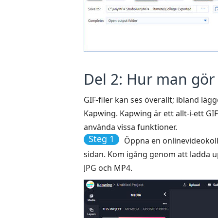
Del 2: Hur man gör 
GIF-filer kan ses överallt; ibland lä
Kapwing. Kapwing är ett allt-i-ett GI
använda vissa funktioner.
Steg 1
Öppna en onlinevideokoll
sidan. Kom igång genom att ladda upp
JPG och MP4.