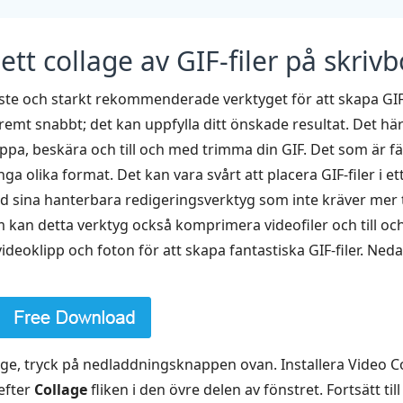
tt collage av GIF-filer på skriv
aste och starkt rekommenderade verktyget för att skapa GIF-
remt snabbt; det kan uppfylla ditt önskade resultat. Det här v
klippa, beskära och till och med trimma din GIF. Det som är 
nga olika format. Det kan vara svårt att placera GIF-filer i 
ina hanterbara redigeringsverktyg som inte kräver mer t
kan detta verktyg också komprimera videofiler och till och
eoklipp och foton för att skapa fantastiska GIF-filer. Neda
lage, tryck på nedladdningsknappen ovan. Installera Video C
efter
Collage
fliken i den övre delen av fönstret. Fortsätt til