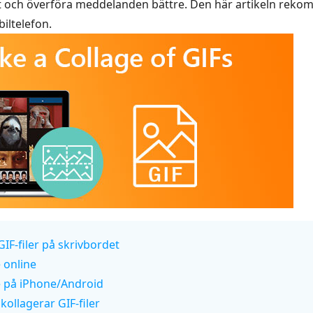
t och överföra meddelanden bättre. Den här artikeln reko
iltelefon.
GIF-filer på skrivbordet
 online
ge på iPhone/Android
ollagerar GIF-filer