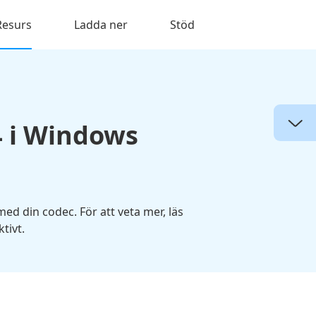
Resurs
Ladda ner
Stöd
4 i Windows
d din codec. För att veta mer, läs
tivt.