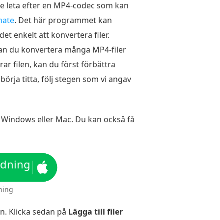
te leta efter en MP4-codec som kan
mate
. Det här programmet kan
et enkelt att konvertera filer.
kan du konvertera många MP4-filer
ar filen, kan du först förbättra
 börja titta, följ stegen som vi angav
 Windows eller Mac. Du kan också få
ddning
ning
en. Klicka sedan på
Lägga till filer