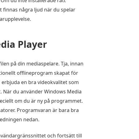
Om du inte installerade rätt
 finnas några ljud när du spelar
arupplevelse.
dia Player
len på din mediaspelare. Tja, innan
tionellt offlineprogram skapat för
 erbjuda en bra videokvalitet som
et. När du använder Windows Media
speciellt om du är ny på programmet.
-datorer. Programvaran är bara bra
dledningen nedan.
vändargränssnittet och fortsätt till