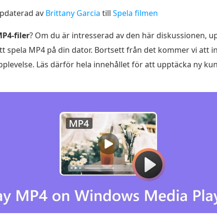
pdaterad av
Brittany Garcia
till
Spela filmen
P4-filer
? Om du är intresserad av den här diskussionen, u
 att spela MP4 på din dator. Bortsett från det kommer vi at
rupplevelse. Läs därför hela innehållet för att upptäcka ny ku