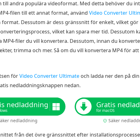
n till andra populära videoformat. Med detta behöver du in
MP4-filen till ett annat format, använd
Video Converter Ulti
format. Dessutom är dess gränssnitt för enkelt, vilket gör d
konverteringsprocess, vilket kan spara mer tid. Dessutom 
a MP4-filer du vill konvertera. Dessutom, innan du konverter
effekter, trimma och mer. Så om du vill konvertera MP4 för att
atsen för
Video Converter Ultimate
och ladda ner den på din
atis nedladdningsknappen nedan.
is nedladdning
Gratis nedla
dows
för macOS
äker nedladdning
Säker nedladd
nittet från det övre gränssnittet efter installationsprocess