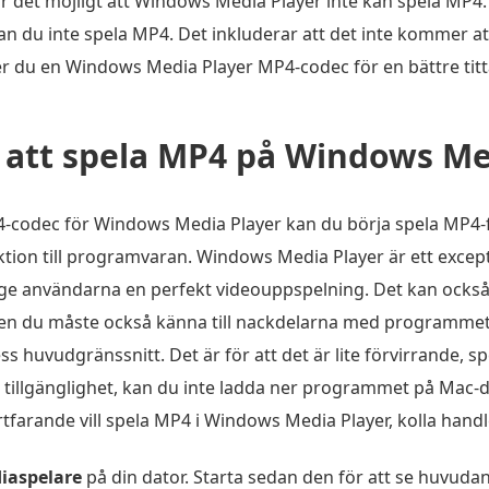
r det möjligt att Windows Media Player inte kan spela MP4. 
du inte spela MP4. Det inkluderar att det inte kommer att
du en Windows Media Player MP4-codec för en bättre titt
 att spela MP4 på Windows Me
4-codec för Windows Media Player kan du börja spela MP4-fi
uktion till programvaran. Windows Media Player är ett excep
 ge användarna en perfekt videouppspelning. Det kan också
. Men du måste också känna till nackdelarna med programm
 huvudgränssnitt. Det är för att det är lite förvirrande, 
ss tillgänglighet, kan du inte ladda ner programmet på Mac
farande vill spela MP4 i Windows Media Player, kolla han
iaspelare
på din dator. Starta sedan den för att se huvudan