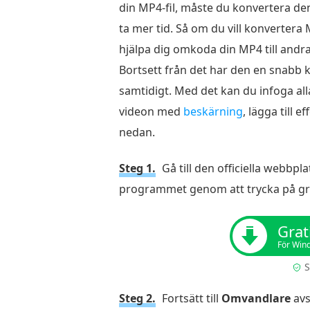
din MP4-fil, måste du konvertera de
ta mer tid. Så om du vill konvertera 
hjälpa dig omkoda din MP4 till andra 
Bortsett från det har den en snabb 
samtidigt. Med det kan du infoga all
videon med
beskärning
, lägga till 
nedan.
Steg 1.
Gå till den officiella webbpl
programmet genom att trycka på gr
Grat
För Win
S
Steg 2.
Fortsätt till
Omvandlare
avs