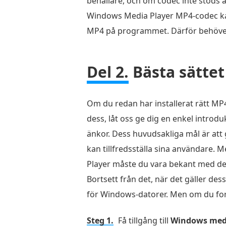
behållare, och om codec inte stöds ä
Windows Media Player MP4-codec kan 
MP4 på programmet. Därför behöver 
Del 2.
Bästa sättet
Om du redan har installerat rätt MP
dess, låt oss ge dig en enkel introd
änkor. Dess huvudsakliga mål är att
kan tillfredsställa sina användare
Player måste du vara bekant med dess
Bortsett från det, när det gäller de
för Windows-datorer. Men om du fort
Steg 1.
Få tillgång till
Windows med