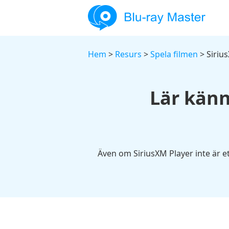
Hem
>
Resurs
>
Spela filmen
> Siriu
Lär känn
Även om SiriusXM Player inte är ett 