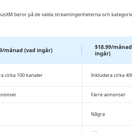
iusXM beror på de valda streamingenheterna och kategorie
$18.99/månad
9/månad (vad ingår)
ingår)
ra cirka 100 kanaler
Inkludera cirka 40
nnonser
Färre annonser
Några