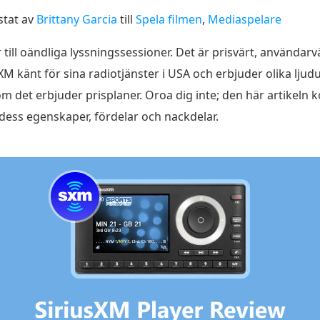
stat av
Brittany Garcia
till
Spela filmen
,
Mediaspelare
ill oändliga lyssningssessioner. Det är prisvärt, användarvä
sXM känt för sina radiotjänster i USA och erbjuder olika lj
 om det erbjuder prisplaner. Oroa dig inte; den här artikeln
dess egenskaper, fördelar och nackdelar.