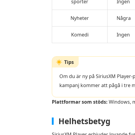
sporter
Ingen
Nyheter
Några
Komedi
Ingen
Tips
Om du är ny på SiriusXM Player-
kampanj kommer att pågå i tre 
Plattformar som stöds:
Windows, ma
Helhetsbetyg
SiriusXM Player erbjuder lovande fun