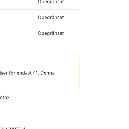
Obegränsat
Obegränsat
Obegränsat
ser för endast $1. Denna
efox.
den första 3-