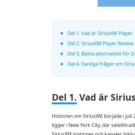
Del 1. Vad är SiriusXM Player
Del 2. SiriusXM Player Review
Del 3. Bästa alternativet för 
Del 4. Vanliga frågor om Siri
Del 1.
Vad är Siriu
Historien om SiriusXM började i jul
ligger i New York City, där satellitr
SiriusXM stationer och kanaler, inkl