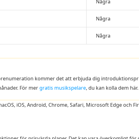
Några
Några
Några
prenumeration kommer det att erbjuda dig introduktionspri
månader. För mer
gratis musikspelare
, du kan kolla dem här.
cOS, iOS, Android, Chrome, Safari, Microsoft Edge och Fir
ktioner för prisvärda planer. Det kan vara överkomligt för 