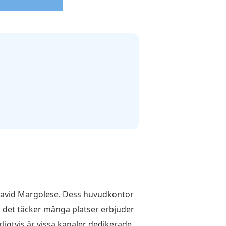
 David Margolese. Dess huvudkontor
om det täcker många platser erbjuder
ligtvis är vissa kanaler dedikerade