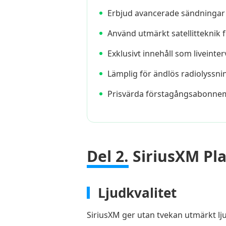
Erbjud avancerade sändningar
Använd utmärkt satellitteknik 
Exklusivt innehåll som liveinter
Lämplig för ändlös radiolyssni
Prisvärda förstagångsabonne
Del 2.
SiriusXM Pl
Ljudkvalitet
SiriusXM ger utan tvekan utmärkt lj