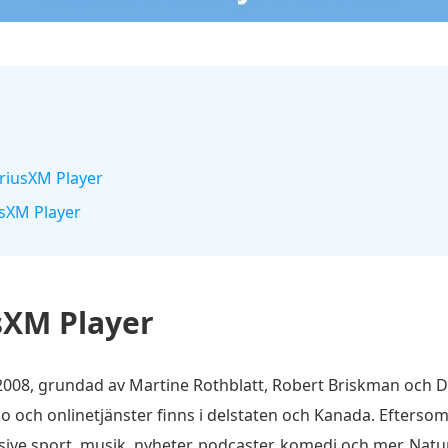
SiriusXM Player
usXM Player
sXM Player
i 2008, grundad av Martine Rothblatt, Robert Briskman och
adio och onlinetjänster finns i delstaten och Kanada. Efters
usive sport, musik, nyheter, podcaster, komedi och mer. Natur