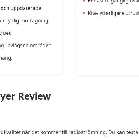
Endast tillgänglig i 
 och uppdaterade.
Kräv ytterligare utrus
för tydlig mottagning.
vjuer.
ng i avlägsna områden.
mang.
ayer Review
udkvalitet när det kommer till radioströmning. Du kan test