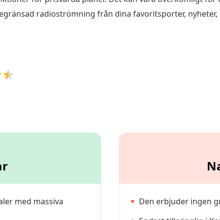
nsad radioströmning från dina favoritsporter, nyheter, 
ar
N
naler med massiva
Den erbjuder ingen gr