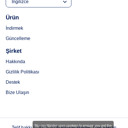
İngilizce
Ürün
İndirmek
Güncelleme
Şirket
Hakkında
Gizlilik Politikası
Destek
Bize Ulaşın
Blu-ray Master uses cookies to ensure you get the
Telif hakkı © 2012-2026 Blu-ray Master. Tüm hakları