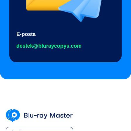
E-posta
destek@bluraycopys.com