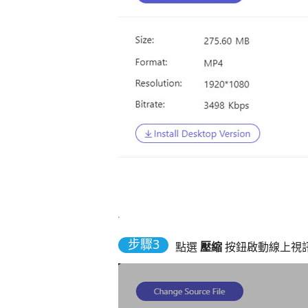
步驟3
點選
壓縮
按鈕啟動線上視