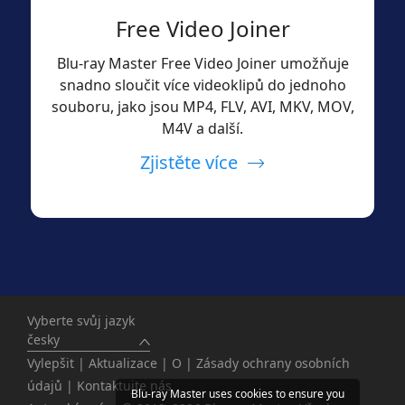
Free Video Joiner
Blu-ray Master Free Video Joiner umožňuje
snadno sloučit více videoklipů do jednoho
souboru, jako jsou MP4, FLV, AVI, MKV, MOV,
M4V a další.
Zjistěte více
Vyberte svůj jazyk
česky
Vylepšit
|
Aktualizace
|
O
|
Zásady ochrany osobních
údajů
|
Kontaktujte nás
Blu-ray Master uses cookies to ensure you