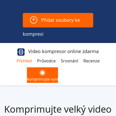
+
Přidat soubory ke
kompresi
Video kompresor online zdarma
Přehled
Průvodce
Srovnání
Recenze
Komprimujte nyní
Komprimujte velký video