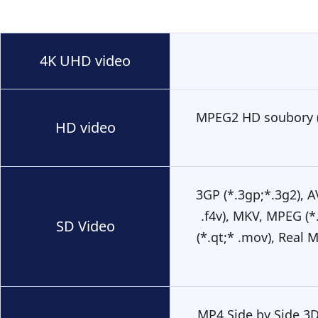
4K UHD video
MPEG2 HD soubory (
HD video
3GP (*.3gp;*.3g2), A
.f4v), MKV, MPEG (
SD Video
(*.qt;* .mov), Real 
MP4 Side by Side 3