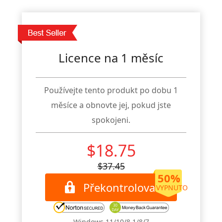
Licence na 1 měsíc
Používejte tento produkt po dobu 1
měsíce a obnovte jej, pokud jste
spokojeni.
$18.75
$37.45
50%
Překontrolovat
VYPNUTO
Windows 11/10/8.1/8/7