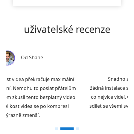
uživatelské recenze
Od Noela
Snadno se používá. Není vyžadována
žádná instalace softwaru. Mohu zkomprimovat
co nejvíce videí. Chtěl bych tento skvělý nástroj
sdílet se všemi svými přáteli. Velmi doporučeno.