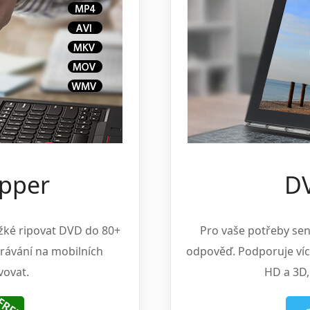
pper
DV
žké ripovat DVD do 80+
Pro vaše potřeby sen
rávání na mobilních
odpověď. Podporuje víc
vovat.
HD a 3D,