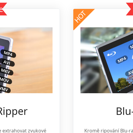
e
Ripper
Blu
e extrahovat zvukové
Kromě ripování Blu-r