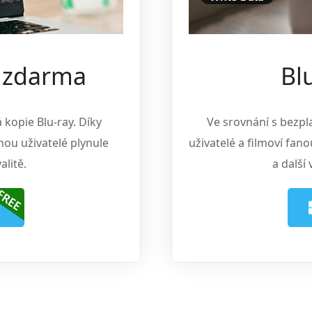
y zdarma
Bl
 kopie Blu-ray. Díky
Ve srovnání s bezpla
hou uživatelé plynule
uživatelé a filmoví fan
alitě.
a další