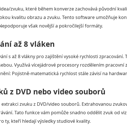
dea/zvuku, které během konverze zachovává původní kvalitu
sokou kvalitu obrazu a zvuku. Tento software umožňuje konf
Nepodporuje však novější a pokročilejší formáty.
ání až 8 vláken
ní s až 8 vlákny pro zajištění vysoké rychlosti zpracování. 
a sebou. Využívá vícejádrové procesory rozdělením pracovní 
nění: Pojistně-matematická rychlost stále závisí na hardwa
ků z DVD nebo video souborů
o extrakci zvuku z DVD/video souborů. Extrahovanou zvukov
ávání. Tato funkce vám pomůže snadno oddělit zvuk od vizu
o ty, kteří hledají výsledky studiové kvality.