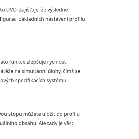
 DVD. Zajišťuje, že výsledné
iguraci základních nastavení profilu
Tato funkce zlepšuje rychlost
zátěže na simultánní úlohy, čímž se
rových specifikacích systému.
ou stopu můžete uložit do profilu
álního obsahu. Ale tady je věc: