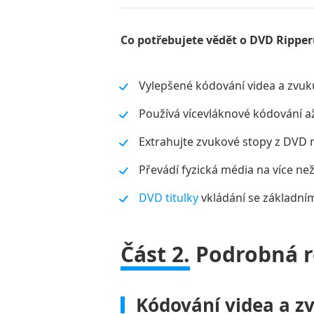
Co potřebujete vědět o DVD Ripp
Vylepšené kódování videa a zvuku
Používá vícevláknové kódování až
Extrahujte zvukové stopy z DVD n
Převádí fyzická média na více ne
DVD titulky
vkládání se základními
Část 2.
Podrobná r
Kódování videa a z