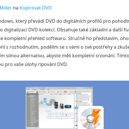
Miller
na
Kopírovat DVD
dows, který převádí DVD do digitálních profilů pro pohodl
o digitalizaci DVD kolekcí. Obsahuje také základní a další fun
e kompletní přehled softwaru. Stručně ho představím, oho
l s rozhodnutím, podělím se s vámi o své postřehy a zkuš
ím silnou alternativu, abyste měli kompletní srovnání. T
ou pro vaše úlohy ripování DVD.