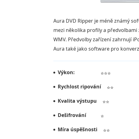
Aura DVD Ripper je méně známý soft
mezi několika profily a předvolbami z
WMV. Předvolby zařízení zahrnují iP
Aura také jako software pro konverzi
Výkon:
⭐⭐⭐
Rychlost ripování
⭐⭐
Kvalita výstupu
⭐⭐
Dešifrování
⭐
Míra úspěšnosti
⭐⭐