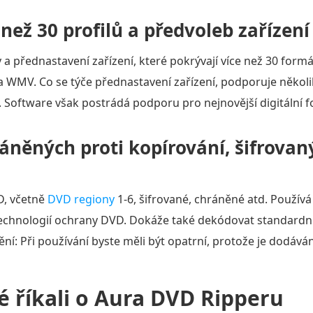
než 30 profilů a předvoleb zařízení
y a přednastavení zařízení, které pokrývají více než 30 formá
 a WMV. Co se týče přednastavení zařízení, podporuje několik
. Software však postrádá podporu pro nejnovější digitální 
něných proti kopírování, šifrovan
D, včetně
DVD regiony
1-6, šifrované, chráněné atd. Použív
technologií ochrany DVD. Dokáže také dekódovat standardní 
ní: Při používání byste měli být opatrní, protože je dodáv
é říkali o Aura DVD Ripperu