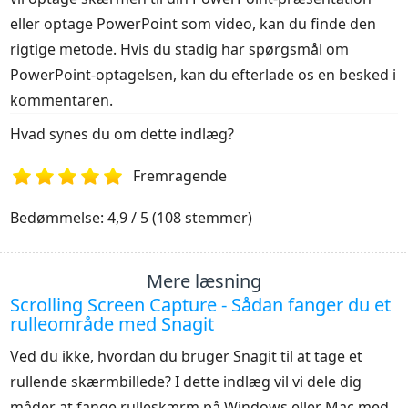
eller optage PowerPoint som video, kan du finde den
rigtige metode. Hvis du stadig har spørgsmål om
PowerPoint-optagelsen, kan du efterlade os en besked i
kommentaren.
Hvad synes du om dette indlæg?
Fremragende
1
2
3
4
5
Bedømmelse: 4,9 / 5 (108 stemmer)
Mere læsning
Scrolling Screen Capture - Sådan fanger du et
rulleområde med Snagit
Ved du ikke, hvordan du bruger Snagit til at tage et
rullende skærmbillede? I dette indlæg vil vi dele dig
måder at fange rulleskærm på Windows eller Mac med