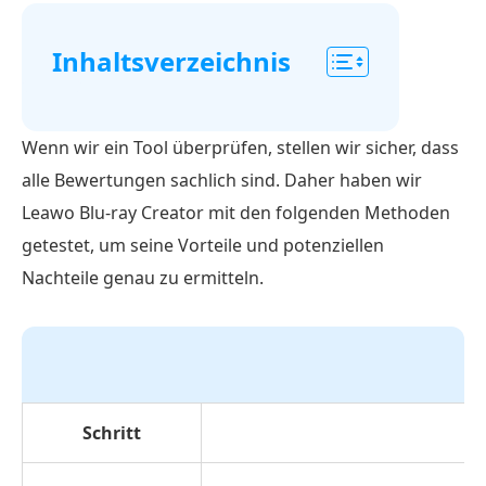
Inhaltsverzeichnis
Teil
1.
Wenn wir ein Tool überprüfen, stellen wir sicher, dass
Übersicht
alle Bewertungen sachlich sind. Daher haben wir
über
Leawo Blu-ray Creator mit den folgenden Methoden
Leawo
getestet, um seine Vorteile und potenziellen
Blu-
Nachteile genau zu ermitteln.
ray
Creator
Teil
2.
Vollständiger
Schritt
Testbericht
zum