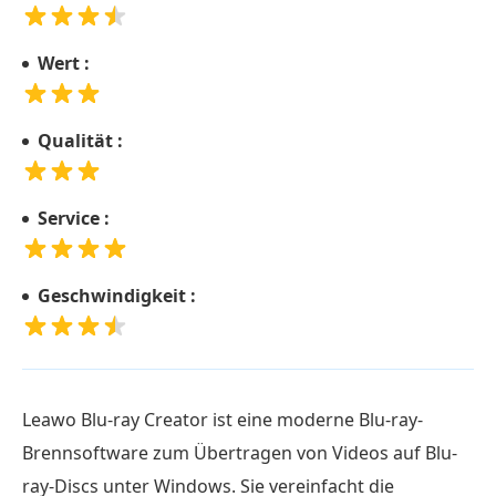
Urteil
zum
Wert :
Leawo
Blu-
ray
Qualität :
Creator
Teil
Service :
5.
Alternative
Geschwindigkeit :
zu
Leawo
Blu-
ray
Leawo Blu-ray Creator ist eine moderne Blu-ray-
Creator
Brennsoftware zum Übertragen von Videos auf Blu-
Teil
ray-Discs unter Windows. Sie vereinfacht die
6.