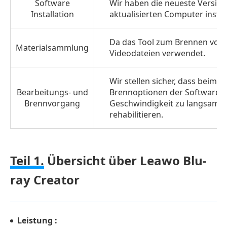
Software
Wir haben die neueste Versio
Leawo
Installation
aktualisierten Computer instal
Blu-
ray
Da das Tool zum Brennen von B
Materialsammlung
Videodateien verwendet.
Creator
Teil
Wir stellen sicher, dass beim 
3.
Bearbeitungs- und
Brennoptionen der Software v
Was
Brennvorgang
Geschwindigkeit zu langsam is
rehabilitieren.
Benutzer
über
dieses
Teil 1.
Übersicht über Leawo Blu-
Tool
sagen
ray Creator
Teil
4.
Endgültiges
Leistung :