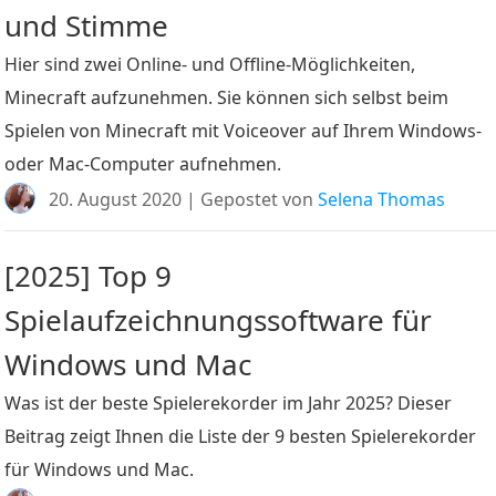
und Stimme
Hier sind zwei Online- und Offline-Möglichkeiten,
Minecraft aufzunehmen. Sie können sich selbst beim
Spielen von Minecraft mit Voiceover auf Ihrem Windows-
oder Mac-Computer aufnehmen.
20. August 2020 | Gepostet von
Selena Thomas
[2025] Top 9
Spielaufzeichnungssoftware für
Windows und Mac
Was ist der beste Spielerekorder im Jahr 2025? Dieser
Beitrag zeigt Ihnen die Liste der 9 besten Spielerekorder
für Windows und Mac.