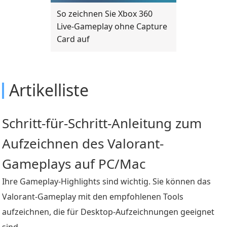
So zeichnen Sie Xbox 360
Live-Gameplay ohne Capture
Card auf
Artikelliste
Schritt-für-Schritt-Anleitung zum
Aufzeichnen des Valorant-
Gameplays auf PC/Mac
Ihre Gameplay-Highlights sind wichtig. Sie können das
Valorant-Gameplay mit den empfohlenen Tools
aufzeichnen, die für Desktop-Aufzeichnungen geeignet
sind.