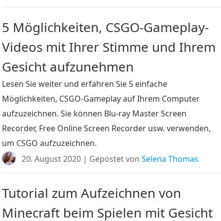
5 Möglichkeiten, CSGO-Gameplay-
Videos mit Ihrer Stimme und Ihrem
Gesicht aufzunehmen
Lesen Sie weiter und erfahren Sie 5 einfache
Möglichkeiten, CSGO-Gameplay auf Ihrem Computer
aufzuzeichnen. Sie können Blu-ray Master Screen
Recorder, Free Online Screen Recorder usw. verwenden,
um CSGO aufzuzeichnen.
20. August 2020 | Gepostet von
Selena Thomas
Tutorial zum Aufzeichnen von
Minecraft beim Spielen mit Gesicht