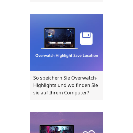
So speichern Sie Overwatch-
Highlights und wo finden Sie
sie auf Ihrem Computer?