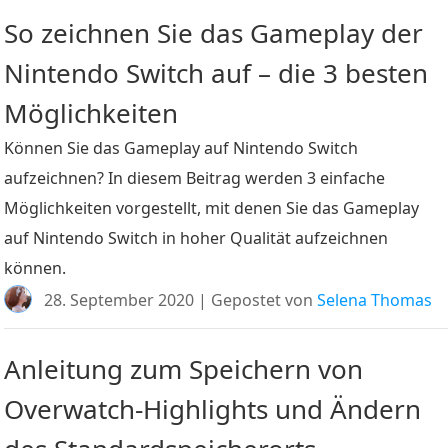
So zeichnen Sie das Gameplay der
Nintendo Switch auf – die 3 besten
Möglichkeiten
Können Sie das Gameplay auf Nintendo Switch
aufzeichnen? In diesem Beitrag werden 3 einfache
Möglichkeiten vorgestellt, mit denen Sie das Gameplay
auf Nintendo Switch in hoher Qualität aufzeichnen
können.
28. September 2020 | Gepostet von
Selena Thomas
Anleitung zum Speichern von
Overwatch-Highlights und Ändern