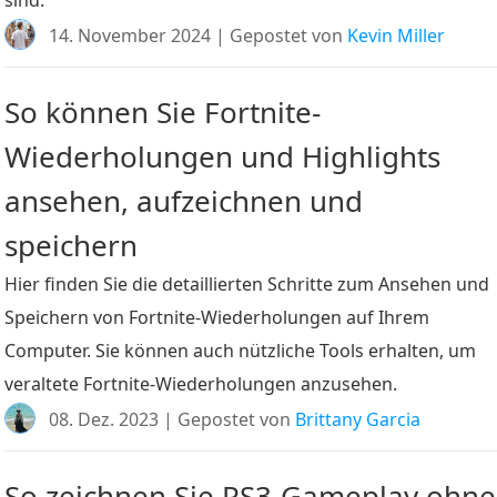
14. November 2024 | Gepostet von
Kevin Miller
So können Sie Fortnite-
Wiederholungen und Highlights
ansehen, aufzeichnen und
speichern
Hier finden Sie die detaillierten Schritte zum Ansehen und
Speichern von Fortnite-Wiederholungen auf Ihrem
Computer. Sie können auch nützliche Tools erhalten, um
veraltete Fortnite-Wiederholungen anzusehen.
08. Dez. 2023 | Gepostet von
Brittany Garcia
So zeichnen Sie PS3-Gameplay ohne