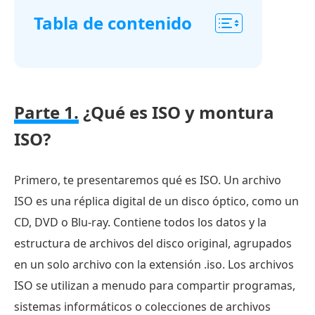
Tabla de contenido
Parte
1.
¿Qué
Parte 1.
¿Qué es ISO y montura
es
ISO?
ISO
y
la
Primero, te presentaremos qué es ISO. Un archivo
montura
ISO es una réplica digital de un disco óptico, como un
ISO?
CD, DVD o Blu-ray. Contiene todos los datos y la
Parte
estructura de archivos del disco original, agrupados
2.
en un solo archivo con la extensión .iso. Los archivos
Cómo
ISO se utilizan a menudo para compartir programas,
montar
sistemas informáticos o colecciones de archivos