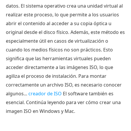
hacer
datos. El sistema operativo crea una unidad virtual al
cuando
realizar este proceso, lo que permite a los usuarios
el
abrir el contenido al acceder a su copia óptica u
montaje
original desde el disco físico. Además, este método es
ISO
especialmente útil en casos de virtualización o
en
cuando los medios físicos no son prácticos. Esto
Windows/Mac
significa que las herramientas virtuales pueden
no
acceder directamente a las imágenes ISO, lo que
funciona
agiliza el proceso de instalación. Para montar
Parte
correctamente un archivo ISO, es necesario conocer
5.
algunos...
creador de ISO
El software también es
El
esencial. Continúa leyendo para ver cómo crear una
mejor
imagen ISO en Windows y Mac.
software
para
crear