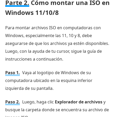
Parte 2.
Cómo montar una ISO en
ISO
Windows 11/10/8
y
DVD
en
Para montar archivos ISO en computadoras con
Windows
Windows, especialmente las 11, 10 y 8, debe
y
asegurarse de que los archivos ya estén disponibles.
Mac
Luego, con la ayuda de tu cursor, sigue la guía de
Parte
instrucciones a continuación.
6.
Paso 1.
Vaya al logotipo de Windows de su
Preguntas
frecuentes
computadora ubicado en la esquina inferior
sobre
izquierda de su pantalla.
el
Paso 2.
Luego, haga clic
Explorador de archivos
y
montaje
ISO
busque la carpeta donde se encuentra su archivo de