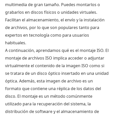
una
multimedia de gran tamaño. Puedes montarlos o
ISO
grabarlos en discos físicos o unidades virtuales.
en
Facilitan el almacenamiento, el envío y la instalación
Windows
de archivos, por lo que son populares tanto para
11/10/8
expertos en tecnología como para usuarios
Parte
habituales.
3.
A continuación, aprendamos qué es el montaje ISO. El
Cómo
montaje de archivos ISO implica acceder o adjuntar
montar
virtualmente el contenido de la imagen ISO como si
una
se tratara de un disco óptico insertado en una unidad
ISO
en
óptica. Además, esta imagen de archivo es un
Mac
formato que contiene una réplica de los datos del
disco. El montaje es un método comúnmente
Parte
4.
utilizado para la recuperación del sistema, la
Qué
distribución de software y el almacenamiento de