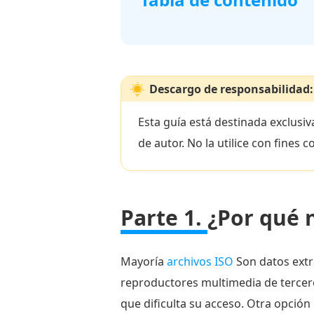
Parte
1.
¿Por
Descargo de responsabilidad:
qué
necesitas
Esta guía está destinada exclusi
convertir
de autor. No la utilice con fines 
ISO
a
MP4?
Parte 1.
¿Por qué 
Parte
2.
¿Cuál
Mayoría
archivos ISO
Son datos extra
es
reproductores multimedia de terceros
la
que dificulta su acceso. Otra opción
mejor