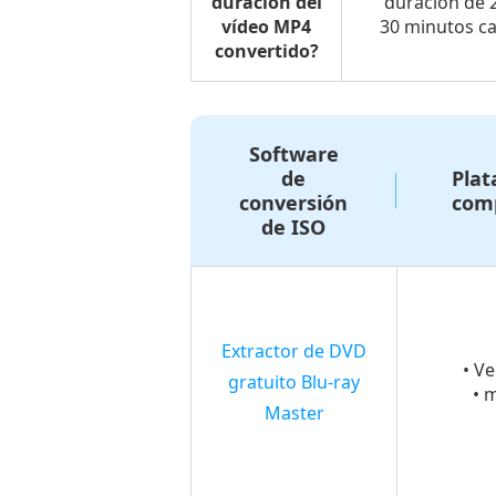
duración del
duración de 2
métodos
vídeo MP4
30 minutos ca
Parte
convertido?
5.
Cómo
convertir
Software
ISO
de
Plat
conversión
comp
a
de ISO
MP4
en
HandBrake
Parte
Extractor de DVD
6.
• V
gratuito Blu-ray
• 
Preguntas
Master
frecuentes
sobre
cómo