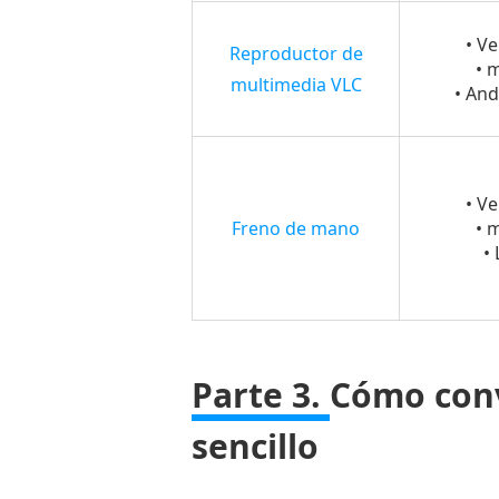
convertir
• V
Reproductor de
ISO
• 
multimedia VLC
a
• And
MP4
• V
Freno de mano
• 
• 
Parte 3.
Cómo conv
sencillo