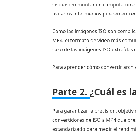
se pueden montar en computadoras
manera
usuarios intermedios pueden enfrent
de
convertir
Como las imágenes ISO son complicad
ISO
MP4, el formato de vídeo más común, 
a
caso de las imágenes ISO extraídas d
MP4?
Parte
Para aprender cómo convertir archivo
3.
Cómo
convertir
Parte 2.
¿Cuál es 
ISO
a
Para garantizar la precisión, objeti
MP4
convertidores de ISO a MP4 que pre
con
el
estandarizado para medir el rendimie