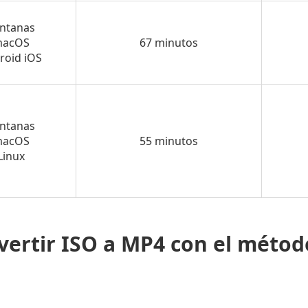
entanas
macOS
67 minutos
roid iOS
entanas
macOS
55 minutos
Linux
ertir ISO a MP4 con el métod