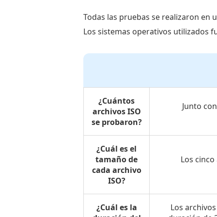
método
más
Todas las pruebas se realizaron en 
fácil
Los sistemas operativos utilizados 
y
rápido
Parte
4.
Cómo
¿Cuántos
Junto con
archivos ISO
convertir
se probaron?
ISO
a
¿Cuál es el
MP4
tamaño de
Los cinco
en
cada archivo
ISO?
VLC
usando
¿Cuál es la
Los archivos
2