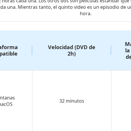
 horas cada una. Los otros dos son películas estándar que 
da una. Mientras tanto, el quinto video es un episodio de un
hora.
M
aforma
Velocidad (DVD de
la
atible
2h)
de
entanas
32 minutos
macOS