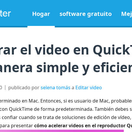
Hogar
software gratuito
Mej
ar el video en Quic
nera simple y eficie
0
publicado por
selena tomás
a
Editar video
erminado en Mac. Entonces, si es usuario de Mac, probabl
a con QuickTime de forma predeterminada. También debes s
 confiar cuando se trata de soluciones de edición de vídeo,
 para presentar
cómo acelerar videos en el reproductor 