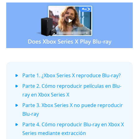
Parte 1. ¿Xbox Series X reproduce Blu-ray?
Parte 2. Cómo reproducir películas en Blu-
ray en Xbox Series X
Parte 3. Xbox Series X no puede reproducir
Blu-ray
Parte 4. Cómo reproducir Blu-ray en Xbox X
Series mediante extracción