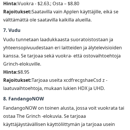
Hinta:
Vuokra - $2.63.; Osta – $8.80
Rajoitukset:
Saatavilla vain Applen käyttäjille, eikä se
välttämättä ole saatavilla kaikilla alueilla.
7. Vudu
Vudu tunnetaan laadukkaasta suoratoistostaan ja
yhteensopivuudestaan eri laitteiden ja älytelevisioiden
kanssa. Se tarjoaa sekä vuokra- että ostovaihtoehtoja
Grinch-elokuville.
Hinta:
$8.95
Rajoitukset:
Tarjoaa useita xcdfrecgshaeCsd z -
laatuvaihtoehtoja, mukaan lukien HDX ja UHD.
8. FandangoNOW
FandangoNOW on toinen alusta, jossa voit vuokrata tai
ostaa The Grinch -elokuvia. Se tarjoaa
käyttäjäystävällisen käyttöliittymän ja tarjoaa usein