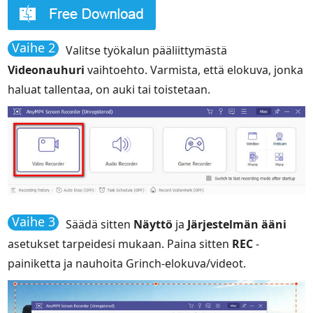
Vaihe 2
Valitse työkalun pääliittymästä
Videonauhuri
vaihtoehto. Varmista, että elokuva, jonka
haluat tallentaa, on auki tai toistetaan.
Vaihe 3
Säädä sitten
Näyttö
ja
Järjestelmän ääni
asetukset tarpeidesi mukaan. Paina sitten
REC
-
painiketta ja nauhoita Grinch-elokuva/videot.