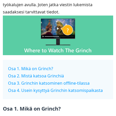
työkalujen avulla. Joten jatka viestin lukemista
saadaksesi tarvittavat tiedot.
Osa 1. Mikä on Grinch?
Osa 2. Mistä katsoa Grinchiä
Osa 3. Grinchin katsominen offline-tilassa
Osa 4. Usein kysyttyä Grinchin katsomispaikasta
Osa 1. Mikä on Grinch?