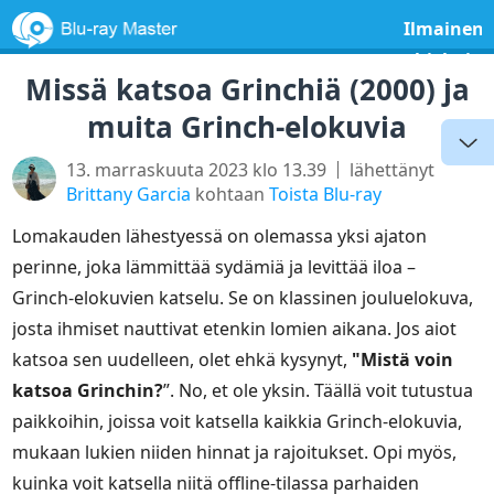
Ilmainen
ohjelmist
Missä katsoa Grinchiä (2000) ja
muita Grinch-elokuvia
13. marraskuuta 2023 klo 13.39
lähettänyt
Brittany Garcia
kohtaan
Toista Blu-ray
Lomakauden lähestyessä on olemassa yksi ajaton
perinne, joka lämmittää sydämiä ja levittää iloa –
Grinch-elokuvien katselu. Se on klassinen jouluelokuva,
josta ihmiset nauttivat etenkin lomien aikana. Jos aiot
katsoa sen uudelleen, olet ehkä kysynyt,
"Mistä voin
katsoa Grinchin?
”. No, et ole yksin. Täällä voit tutustua
paikkoihin, joissa voit katsella kaikkia Grinch-elokuvia,
mukaan lukien niiden hinnat ja rajoitukset. Opi myös,
kuinka voit katsella niitä offline-tilassa parhaiden