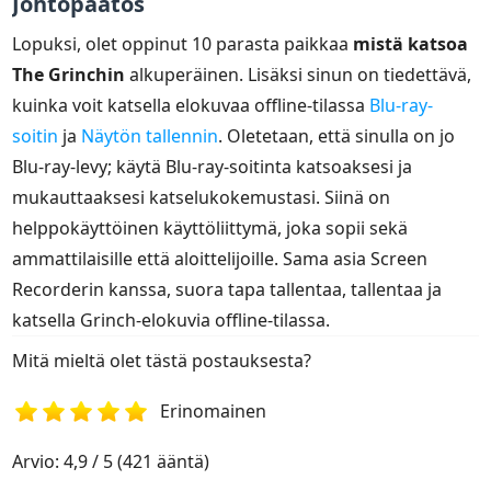
Johtopäätös
Lopuksi, olet oppinut 10 parasta paikkaa
mistä katsoa
The Grinchin
alkuperäinen. Lisäksi sinun on tiedettävä,
kuinka voit katsella elokuvaa offline-tilassa
Blu-ray-
soitin
ja
Näytön tallennin
. Oletetaan, että sinulla on jo
Blu-ray-levy; käytä Blu-ray-soitinta katsoaksesi ja
mukauttaaksesi katselukokemustasi. Siinä on
helppokäyttöinen käyttöliittymä, joka sopii sekä
ammattilaisille että aloittelijoille. Sama asia Screen
Recorderin kanssa, suora tapa tallentaa, tallentaa ja
katsella Grinch-elokuvia offline-tilassa.
Mitä mieltä olet tästä postauksesta?
Erinomainen
1
2
3
4
5
Arvio: 4,9 / 5 (421 ääntä)