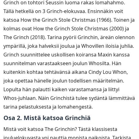
Grinch on tohtori Seussin luoma rakas lomahahmo.
Tällä hetkellä on 3 Grinch-elokuvaa. Ensinnäkin voit
katsoa How the Grinch Stole Christmas (1966). Toinen ja
kolmas ovat How the Grinch Stole Christmas (2000) ja
The Grinch (2018). Tarina pyörii Grinchin, äreän olennon
ympärillä, joka halveksii joulua ja Whovillen iloisia juhlia.
Grinch suunnittelee uskollisen koiransa Maxin kanssa
suunnitelman varastaakseen joulun Whosilta. Hän
kuitenkin kohtaa tehtävänsä aikana Cindy Lou Whon,
joka opettaa hänelle joulun todellisen määritelmän.
Lopulta hän palautti kaiken varastamansa ja liittyi
Whos-juhlaan. Näin Grinchistä tulee sydäntä lämmittävä
tarina pelastuksesta ja lomahengestä.
Osa 2. Mistä katsoa Grinchiä
Mistä voit katsoa The Grinchin? Tästä klassisesta
jouluelokuvasta voi nauttia monista paikoista. Tarkista