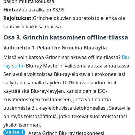
paljon muuta Rokussa.
Hinta:
Vuokra alkaen $3,99
Rajoitukset:
Grinch-elokuvien suoratoisto ei ehkä ole
saatavilla kaikissa maissa.
Osa 3. Grinchin katsominen offline-tilassa
Vaihtoehto 1. Pelaa The Grinchiä Blu-rayllä
Missä voin katsoa Grinch-sarjakuvaa offline-tilassa?
Blu-
ray-soitin
Blu-ray Masterin valitsema auttaa sinua tässä.
Sen avulla voit toistaa Blu-ray-elokuvia tietokoneellasi
säilyttäen samalla täyden 100%-kuvanlaadun. Voit
käyttää sitä Blu-ray-levyjen, kansioiden ja ISO-
kuvatiedostojen toistamiseen, jotta voit nauttia
uusimmista Blu-ray-elokuvista tietokoneellasi. Saatavilla
on myös toistosäätimiä, jotka tekevät suoratoistostasi
yksilöllisemmän.
Vaihe 1
Aseta Grinch Blu-ray tietokoneesi