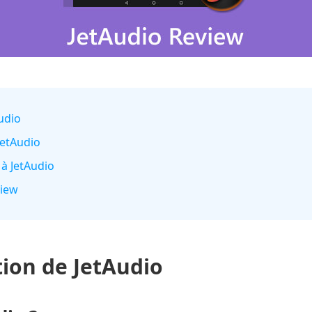
Audio
JetAudio
 à JetAudio
view
ion de JetAudio