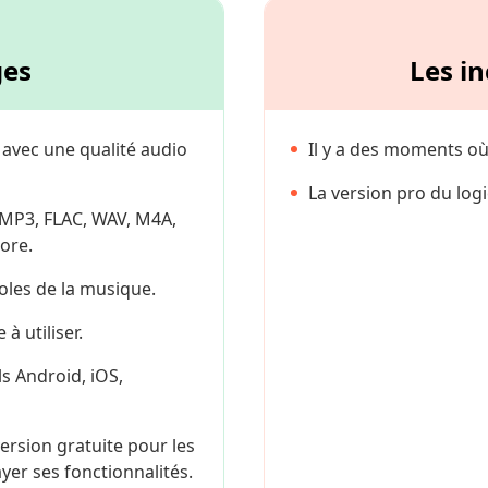
ges
Les i
io avec une qualité audio
Il y a des moments où i
La version pro du logi
 MP3, FLAC, WAV, M4A,
ore.
aroles de la musique.
 à utiliser.
ls Android, iOS,
rsion gratuite pour les
ayer ses fonctionnalités.