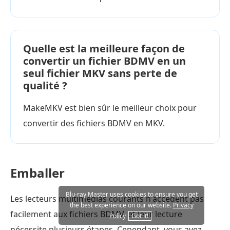
Quelle est la meilleure façon de
convertir un fichier BDMV en un
seul fichier MKV sans perte de
qualité ?
MakeMKV est bien sûr le meilleur choix pour
convertir des fichiers BDMV en MKV.
Emballer
Blu-ray Master uses cookies to ensure you get
Les lecteurs multimédias courants n'accèdent pas
the best experience on our website.
Privacy
facilement aux fichiers BDMV, et leur lecture
Policy
Got it!
nécessite plusieurs étapes. Cependant, vous avez