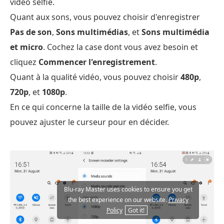
vidéo selfie.
Quant aux sons, vous pouvez choisir d'enregistrer
Pas de son
,
Sons multimédias
, et
Sons multimédia
et micro
. Cochez la case dont vous avez besoin et
cliquez
Commencer l'enregistrement
.
Quant à la qualité vidéo, vous pouvez choisir
480p
,
720p
, et
1080p
.
En ce qui concerne la taille de la vidéo selfie, vous
pouvez ajuster le curseur pour en décider.
Blu-ray Master uses cookies to ensure you get
the best experience on our website.
Privacy
Policy
Got it!