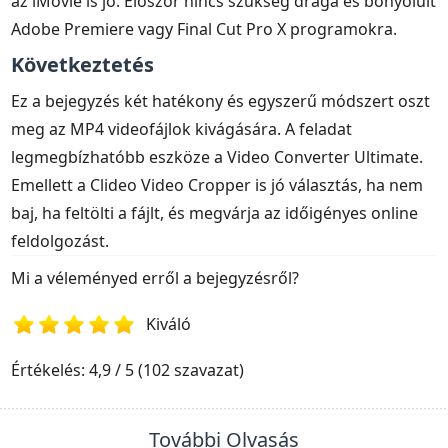
az iMovie is jó. Először nincs szükség drága és bonyolult
Adobe Premiere vagy Final Cut Pro X programokra.
Következtetés
Ez a bejegyzés két hatékony és egyszerű módszert oszt
meg az MP4 videofájlok kivágására. A feladat
legmegbízhatóbb eszköze a Video Converter Ultimate.
Emellett a Clideo Video Cropper is jó választás, ha nem
baj, ha feltölti a fájlt, és megvárja az időigényes online
feldolgozást.
Mi a véleményed erről a bejegyzésről?
Kiváló
1
2
3
4
5
Értékelés: 4,9 / 5 (102 szavazat)
További Olvasás