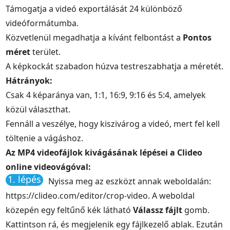
Támogatja a videó exportálását 24 különböző
videóformátumba.
Közvetlenül megadhatja a kívánt felbontást a
Pontos
méret
terület.
A képkockát szabadon húzva testreszabhatja a méretét.
Hátrányok:
Csak 4 képaránya van, 1:1, 16:9, 9:16 és 5:4, amelyek
közül választhat.
Fennáll a veszélye, hogy kiszivárog a videó, mert fel kell
töltenie a vágáshoz.
Az MP4 videofájlok kivágásának lépései a Clideo
online videovágóval:
1. lépés
Nyissa meg az eszközt annak weboldalán:
https://clideo.com/editor/crop-video. A weboldal
közepén egy feltűnő kék látható
Válassz fájlt
gomb.
Kattintson rá, és megjelenik egy fájlkezelő ablak. Ezután