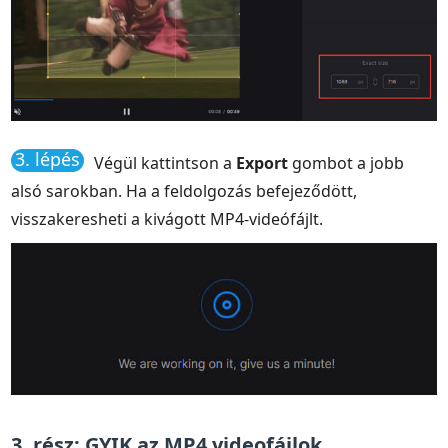
3. lépés
Végül kattintson a
Export
gombot a jobb
alsó sarokban. Ha a feldolgozás befejeződött,
visszakeresheti a kivágott MP4-videófájlt.
3. rész: GYIK az MP4 videofájlok