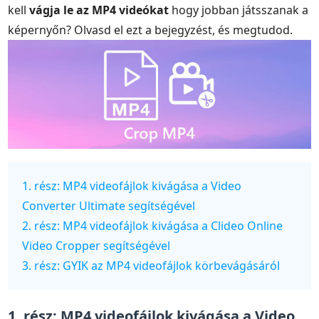
kell
vágja le az MP4 videókat
hogy jobban játsszanak a
képernyőn? Olvasd el ezt a bejegyzést, és megtudod.
1. rész: MP4 videofájlok kivágása a Video
Converter Ultimate segítségével
2. rész: MP4 videofájlok kivágása a Clideo Online
Video Cropper segítségével
3. rész: GYIK az MP4 videofájlok körbevágásáról
1. rész: MP4 videofájlok kivágása a Video