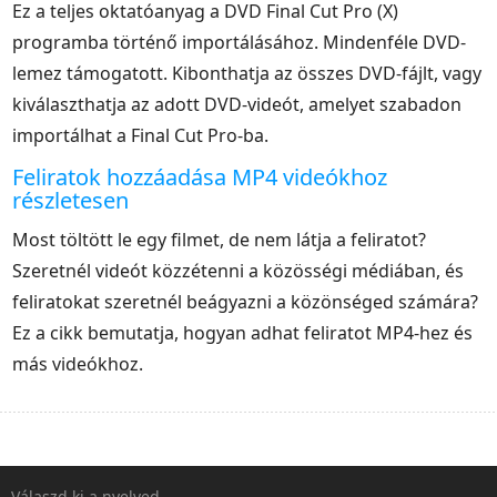
Ez a teljes oktatóanyag a DVD Final Cut Pro (X)
programba történő importálásához. Mindenféle DVD-
lemez támogatott. Kibonthatja az összes DVD-fájlt, vagy
kiválaszthatja az adott DVD-videót, amelyet szabadon
importálhat a Final Cut Pro-ba.
Feliratok hozzáadása MP4 videókhoz
részletesen
Most töltött le egy filmet, de nem látja a feliratot?
Szeretnél videót közzétenni a közösségi médiában, és
feliratokat szeretnél beágyazni a közönséged számára?
Ez a cikk bemutatja, hogyan adhat feliratot MP4-hez és
más videókhoz.
Válaszd ki a nyelved