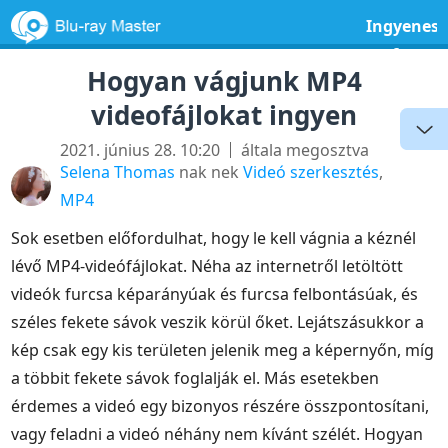
Ingyenes
szoftver
Hogyan vágjunk MP4
videofájlokat ingyen
2021. június 28. 10:20
általa megosztva
Selena Thomas
nak nek
Videó szerkesztés
,
MP4
Sok esetben előfordulhat, hogy le kell vágnia a kéznél
lévő MP4-videófájlokat. Néha az internetről letöltött
videók furcsa képarányúak és furcsa felbontásúak, és
széles fekete sávok veszik körül őket. Lejátszásukkor a
kép csak egy kis területen jelenik meg a képernyőn, míg
a többit fekete sávok foglalják el. Más esetekben
érdemes a videó egy bizonyos részére összpontosítani,
vagy feladni a videó néhány nem kívánt szélét. Hogyan