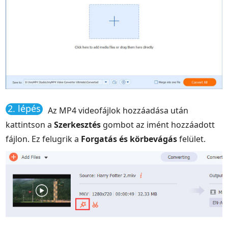
2. lépés
Az MP4 videofájlok hozzáadása után
kattintson a
Szerkesztés
gombot az imént hozzáadott
fájlon. Ez felugrik a
Forgatás és körbevágás
felület.