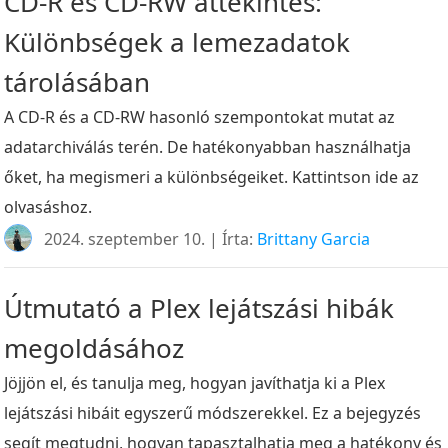
CD-R és CD-RW áttekintés:
Különbségek a lemezadatok
tárolásában
A CD-R és a CD-RW hasonló szempontokat mutat az
adatarchiválás terén. De hatékonyabban használhatja
őket, ha megismeri a különbségeiket. Kattintson ide az
olvasáshoz.
2024. szeptember 10. | Írta:
Brittany Garcia
Útmutató a Plex lejátszási hibák
megoldásához
Jöjjön el, és tanulja meg, hogyan javíthatja ki a Plex
lejátszási hibáit egyszerű módszerekkel. Ez a bejegyzés
segít megtudni, hogyan tapasztalhatja meg a hatékony és