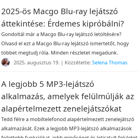
2025-ös Macgo Blu-ray lejátszó
áttekintése: Érdemes kipróbálni?
Gondoltál már a Macgo Blu-ray lejátszó letöltésére?
Olvasd el ezt a Macgo Blu-ray lejátszó ismertetőt, hogy
többet megtudj róla. Minden részletet megadunk.
2025. augusztus 19. | Közzétette:
Selena Thomas
A legjobb 5 MP3-lejátszó
alkalmazás, amelyek felülmúlják az
alapértelmezett zenelejátszókat
Tedd félre a mobiltelefonod alapértelmezett zenelejátszó
alkalmazását. Ezek a legjobb MP3-lejátszó alkalmazások
fejlettebb funkciókat, jobb minőséget és letisztult felületet