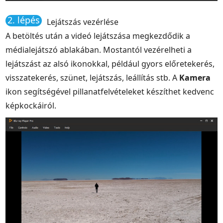
2. lépés
Lejátszás vezérlése
A betöltés után a videó lejátszása megkezdődik a
médialejátszó ablakában. Mostantól vezérelheti a
lejátszást az alsó ikonokkal, például gyors előretekerés,
visszatekerés, szünet, lejátszás, leállítás stb. A
Kamera
ikon segítségével pillanatfelvételeket készíthet kedvenc
képkockáiról.