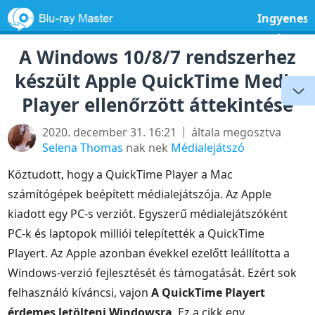
Ingyenes
szoftver
A Windows 10/8/7 rendszerhez
készült Apple QuickTime Media
Player ellenőrzött áttekintése
2020. december 31. 16:21
általa megosztva
Selena Thomas
nak nek
Médialejátszó
Köztudott, hogy a QuickTime Player a Mac
számítógépek beépített médialejátszója. Az Apple
kiadott egy PC-s verziót. Egyszerű médialejátszóként
PC-k és laptopok milliói telepítették a QuickTime
Playert. Az Apple azonban évekkel ezelőtt leállította a
Windows-verzió fejlesztését és támogatását. Ezért sok
felhasználó kíváncsi, vajon
A QuickTime Playert
érdemes letölteni Windowsra
. Ez a cikk egy