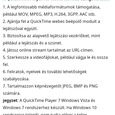
1. A legfontosabb médiaformátumok támogatása,
például MOV, MPEG, MP3, H.264, 3GPP, AAC stb.
2. Ajánlja fel a QuickTime webes beépülő modult a
lejátszóval együtt.
3. Biztosítsa az alapvető lejátszási vezérlőket, mint
például a lejátszás és a szünet.
4. Játssz online stream tartalmat az URL-címen.
5. Szerkessze a videofájlokat, például vágja le és ossza
fel.
6. Feliratok, nyelvek és további lehetőségek
szabályozása.
7. Tartalmazzon képnézegetőt JPEG, BMP és PNG
számára.
jegyzet
: A QuickTime Player 7 Windows Vista és
Windows 7 rendszerhez készült. Ha Windows 10
rendszerre telepíti, nem tudja elérni a teljes