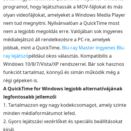
programot, hogy lejátszhassák a MOV-fájlokat és más
olyan videofájlokat, amelyeket a Windows Media Player
nem tud megnyitni. Nyilvánvalóan a QuickTime most
nem a legjobb megoldás erre. Valójában sok ingyenes
médialejátszó áll rendelkezésre a PC-re, amelyek
jobbak, mint a QuickTime.
Blu-ray Master ingyenes Blu-
ray lejátszó
például okos választás. Kompatibilis a
Windows 10/8/7/Vista/XP rendszerrel. Bár sok hasznos
funkciót tartalmaz, könnyű és simán működik még a
régi gépeken is.
A QuickTime for Windows legjobb alternatívájának
legfontosabb jellemzői
1. Tartalmazzon egy nagy kodekcsomagot, amely szinte
minden médiaformátumot lefed.
2. Gyors lejátszási vezérlőket és speciális beállításokat
kínál.