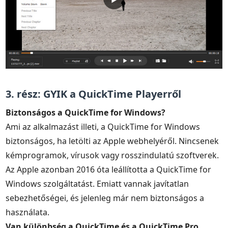
3. rész: GYIK a QuickTime Playerről
Biztonságos a QuickTime for Windows?
Ami az alkalmazást illeti, a QuickTime for Windows
biztonságos, ha letölti az Apple webhelyéről. Nincsenek
kémprogramok, vírusok vagy rosszindulatú szoftverek.
Az Apple azonban 2016 óta leállította a QuickTime for
Windows szolgáltatást. Emiatt vannak javítatlan
sebezhetőségei, és jelenleg már nem biztonságos a
használata.
Van különbség a QuickTime és a QuickTime Pro