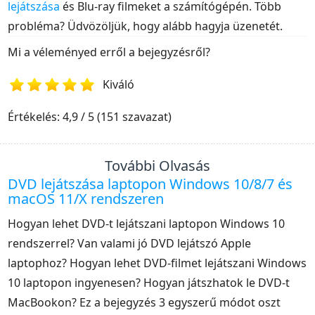
lejátszása
és Blu-ray filmeket a számítógépén. Több
probléma? Üdvözöljük, hogy alább hagyja üzenetét.
Mi a véleményed erről a bejegyzésről?
Kiváló
1
2
3
4
5
Értékelés: 4,9 / 5 (151 szavazat)
További Olvasás
DVD lejátszása laptopon Windows 10/8/7 és
macOS 11/X rendszeren
Hogyan lehet DVD-t lejátszani laptopon Windows 10
rendszerrel? Van valami jó DVD lejátszó Apple
laptophoz? Hogyan lehet DVD-filmet lejátszani Windows
10 laptopon ingyenesen? Hogyan játszhatok le DVD-t
MacBookon? Ez a bejegyzés 3 egyszerű módot oszt