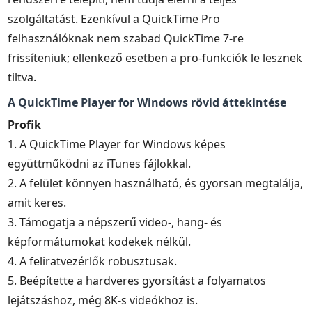
szolgáltatást. Ezenkívül a QuickTime Pro
felhasználóknak nem szabad QuickTime 7-re
frissíteniük; ellenkező esetben a pro-funkciók le lesznek
tiltva.
A QuickTime Player for Windows rövid áttekintése
Profik
1. A QuickTime Player for Windows képes
együttműködni az iTunes fájlokkal.
2. A felület könnyen használható, és gyorsan megtalálja,
amit keres.
3. Támogatja a népszerű video-, hang- és
képformátumokat kodekek nélkül.
4. A feliratvezérlők robusztusak.
5. Beépítette a hardveres gyorsítást a folyamatos
lejátszáshoz, még 8K-s videókhoz is.