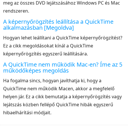
meg az összes DVD lejátszásához Windows PC és Mac
rendszeren.
A képernyőrögzítés leállítása a QuickTime
alkalmazásban [Megoldva]
Hogyan lehet leállítani a QuickTime képernyőrögzítést?
Ez a cikk megoldásokat kínál a QuickTime
képernyőrögzítés egyszerű leállítására.
A QuickTime nem működik Mac-en? Íme az 5
működőképes megoldás
Ha fogalma sincs, hogyan javíthatja ki, hogy a
QuickTime nem működik Macen, akkor a megfelelő
helyen jár. Ez a cikk bemutatja a képernyőrögzítés vagy
lejátszás közben fellépő QuickTime hibák egyszerű
hibaelhárítási módjait.