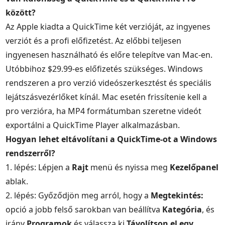
között?
Az Apple kiadta a QuickTime két verzióját, az ingyenes
verziót és a profi előfizetést. Az előbbi teljesen
ingyenesen használható és előre telepítve van Mac-en.
Utóbbihoz $29.99-es előfizetés szükséges. Windows
rendszeren a pro verzió videószerkesztést és speciális
lejátszásvezérlőket kínál. Mac esetén frissítenie kell a
pro verzióra, ha MP4 formátumban szeretne videót
exportálni a QuickTime Player alkalmazásban.
Hogyan lehet eltávolítani a QuickTime-ot a Windows
rendszerről?
1. lépés: Lépjen a
Rajt
menü és nyissa meg
Kezelőpanel
ablak.
2. lépés: Győződjön meg arról, hogy a
Megtekintés:
opció a jobb felső sarokban van beállítva
Kategória
, és
irány
Programok
és válassza ki
Távolítson el egy