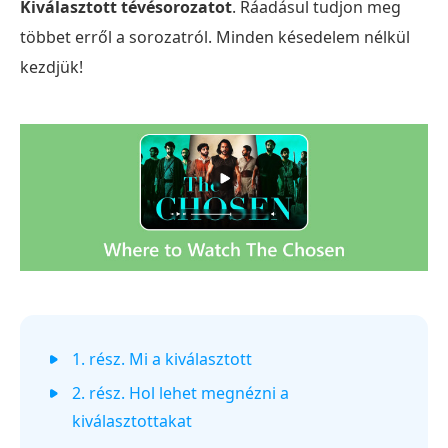
Kiválasztott tévésorozatot
. Ráadásul tudjon meg
többet erről a sorozatról. Minden késedelem nélkül
kezdjük!
1. rész. Mi a kiválasztott
2. rész. Hol lehet megnézni a
kiválasztottakat