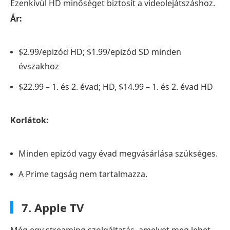
Ezenkívül HD minőséget biztosít a videolejátszáshoz.
Ár:
$2.99/epizód HD; $1.99/epizód SD minden
évszakhoz
$22.99 – 1. és 2. évad; HD, $14.99 – 1. és 2. évad HD
Korlátok:
Minden epizód vagy évad megvásárlása szükséges.
A Prime tagság nem tartalmazza.
7. Apple TV
Még egy streaming szolgáltatás, amelyet meg lehet