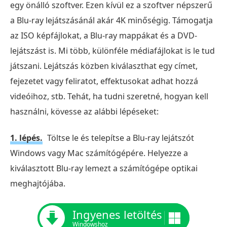
egy önálló szoftver. Ezen kívül ez a szoftver népszerű
a Blu-ray lejátszásánál akár 4K minőségig. Támogatja
az ISO képfájlokat, a Blu-ray mappákat és a DVD-
lejátszást is. Mi több, különféle médiafájlokat is le tud
játszani. Lejátszás közben kiválaszthat egy címet,
fejezetet vagy feliratot, effektusokat adhat hozzá
videóihoz, stb. Tehát, ha tudni szeretné, hogyan kell
használni, kövesse az alábbi lépéseket:
1. lépés.
Töltse le és telepítse a Blu-ray lejátszót
Windows vagy Mac számítógépére. Helyezze a
kiválasztott Blu-ray lemezt a számítógépe optikai
meghajtójába.
Ingyenes letöltés
Windowshoz