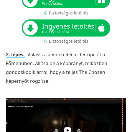
Windowshoz
Biztonságos letöltés
Ingyenes letöltés
macOS számára
Biztonságos letöltés
2. lépés.
Válassza a Video Recorder opciót a
Főmenüben. Állítsa be a képarányt, miközben
gondoskodik arról, hogy a teljes The Chosen
képernyőt rögzítse.