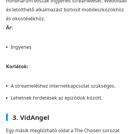
mindhárom évszak ingyenes streamelését. Weboldalt
és letölthető alkalmazást biztosít mobileszközökhöz
és okostévékhöz.
Ár:
Ingyenes
Korlátok:
A streameléshez internetkapcsolat szükséges.
Lehetnek hirdetések az epizódok között.
3. VidAngel
Egy másik megbízható oldal a The Chosen sorozat