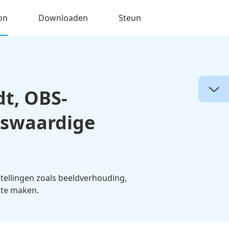
on
Downloaden
Steun
dt, OBS-
nswaardige
nstellingen zoals beeldverhouding,
 te maken.