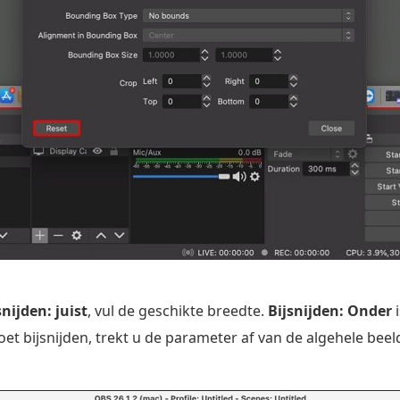
snijden: juist
, vul de geschikte breedte.
Bijsnijden: Onder
i
oet bijsnijden, trekt u de parameter af van de algehele be