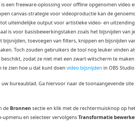
 is een freeware-oplossing voor offline opgenomen video e
open canvas-strategie voor videoproductie kan de genoemd
ot uiteindelijke output voor artistieke video- en uitzendin
eaal is voor basisbewerkingstaken zoals het bijsnijden van je
t bijsnijden, toevoegen van filters, knippen en bijsnijden v
maken. Toch zouden gebruikers de tool nog leuker vinden a
beschikt, zodat ze niet met een zwart-witscherm te maken 
te zien hoe u dat kunt doen
video bijsnijden
in OBS Studio
uw bureaublad. Ga hiervoor naar de toonaangevende site 
an de
Bronnen
sectie en klik met de rechtermuisknop op he
p-upmenu en selecteer vervolgens
Transformatie bewerk