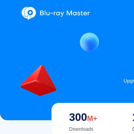
Upgr
300
M+
Downloads