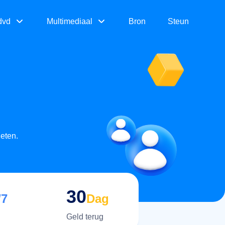
dvd
Multimediaal
Bron
Steun
eten.
30
/7
Dag
Geld terug