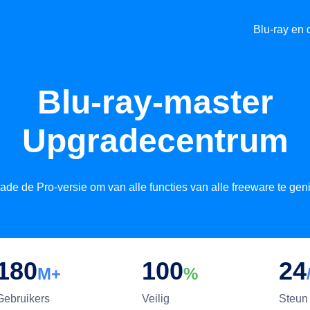
Blu-ray en 
Blu-ray-master
Upgradecentrum
ade de Pro-versie om van alle functies van alle freeware te geni
180
100
24
M+
%
Gebruikers
Veilig
Steun