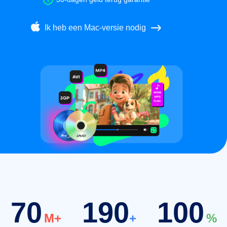
Ik heb een Mac-versie nodig
70
190
100
M+
+
%