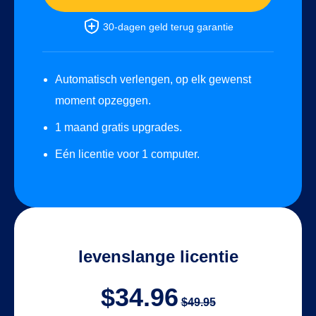
30-dagen geld terug garantie
Automatisch verlengen, op elk gewenst
moment opzeggen.
1 maand gratis upgrades.
Eén licentie voor 1 computer.
levenslange licentie
$34.96
$49.95