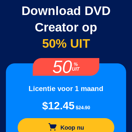
Download DVD
Creator op
50% UIT
50
%
UIT
Licentie voor 1 maand
$12.45
$24.90
Koop nu