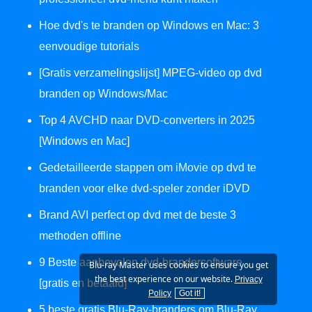
Hoe dvd's te branden op Windows en Mac: 3
eenvoudige tutorials
[Gratis verzamelingslijst] MPEG-video op dvd
branden op Windows/Mac
Top 4 AVCHD naar DVD-converters in 2025
[Windows en Mac]
Gedetailleerde stappen om iMovie op dvd te
branden voor elke dvd-speler zonder iDVD
Brand AVI perfect op dvd met de beste 3
methoden offline
9 Beste aanbevolen dvd-brandersoftware
Blu-ray Master uses cookies to ensure you get
the best experience on our website.
Privacy
[gratis en betaald]
Policy
Got it!
5 beste gratis Blu-Ray-branders om Blu-Ray