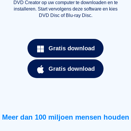
DVD Creator op uw computer te downloaden en te
Media
o
installeren. Start vervolgens deze software en kies
te i
iek
DVD Disc of Blu-ray Disc.
 de
igen
Gratis download
Gratis download
Meer dan 100 miljoen mensen houden