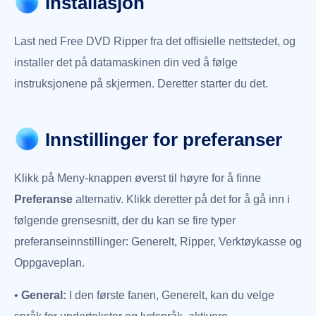
Installasjon
4.3
GIF-
Last ned Free DVD Ripper fra det offisielle nettstedet, og
skaper
installer det på datamaskinen din ved å følge
4.4
instruksjonene på skjermen. Deretter starter du det.
3D-
skaper
Innstillinger for preferanser
4.5
Videoforbedring
Klikk på Meny-knappen øverst til høyre for å finne
Preferanse
alternativ. Klikk deretter på det for å gå inn i
følgende grensesnitt, der du kan se fire typer
s nedlasting
preferanseinnstillinger: Generelt, Ripper, Verktøykasse og
Oppgaveplan.
grader nå
•
General:
I den første fanen, Generelt, kan du velge