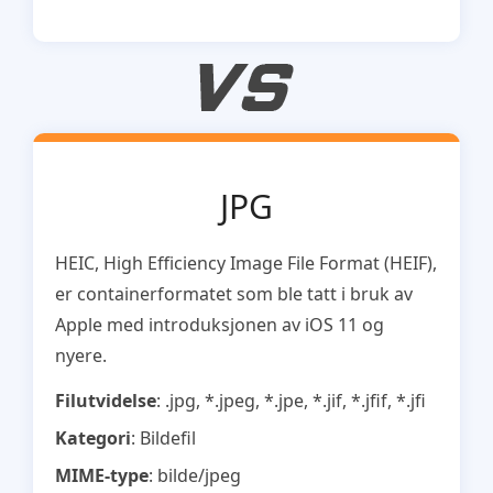
JPG
HEIC, High Efficiency Image File Format (HEIF),
er containerformatet som ble tatt i bruk av
Apple med introduksjonen av iOS 11 og
nyere.
Filutvidelse
: .jpg, *.jpeg, *.jpe, *.jif, *.jfif, *.jfi
Kategori
: Bildefil
MIME-type
: bilde/jpeg