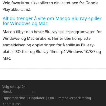
Velg favorittmusikkspilleren din lastet ned fra Google
Play akkurat nå.
Alt du trenger å vite om Macgo Blu-ray-spiller
for Windows og Mac
Macgo tilbyr den beste Blu-ray-spillerprogramvaren for
Windows- og Mac-brukere. Her er den komplette
anmeldelsen og opplæringen for å spille av Blu-ray-
plater, ISO-filer og Blu-ray-filmer på Windows 10/8/7 og
Mac.
Velg ditt språk
Norsk
Oppgradering
|
Oppdater
|
Om
|
Personvernerklæring
|
Kontakt oss