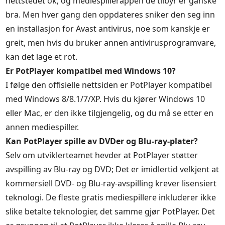
nettstedet ok, og mediespillerappen de tilbyr er ganske
bra. Men hver gang den oppdateres sniker den seg inn
en installasjon for Avast antivirus, noe som kanskje er
greit, men hvis du bruker annen antivirusprogramvare,
kan det lage et rot.
Er PotPlayer kompatibel med Windows 10?
I følge den offisielle nettsiden er PotPlayer kompatibel
med Windows 8/8.1/7/XP. Hvis du kjører Windows 10
eller Mac, er den ikke tilgjengelig, og du må se etter en
annen mediespiller.
Kan PotPlayer spille av DVDer og Blu-ray-plater?
Selv om utviklerteamet hevder at PotPlayer støtter
avspilling av Blu-ray og DVD; Det er imidlertid velkjent at
kommersiell DVD- og Blu-ray-avspilling krever lisensiert
teknologi. De fleste gratis mediespillere inkluderer ikke
slike betalte teknologier, det samme gjør PotPlayer. Det