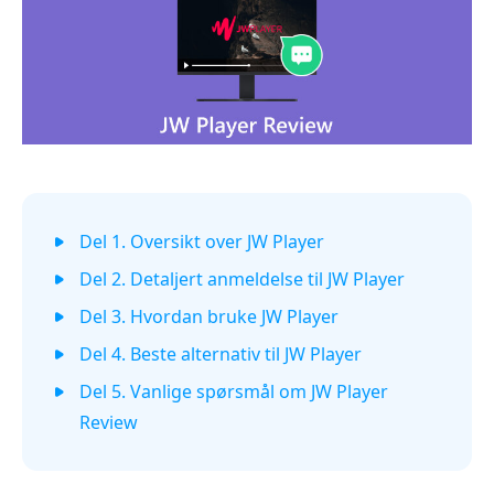
Del 1. Oversikt over JW Player
Del 2. Detaljert anmeldelse til JW Player
Del 3. Hvordan bruke JW Player
Del 4. Beste alternativ til JW Player
Del 5. Vanlige spørsmål om JW Player
Review