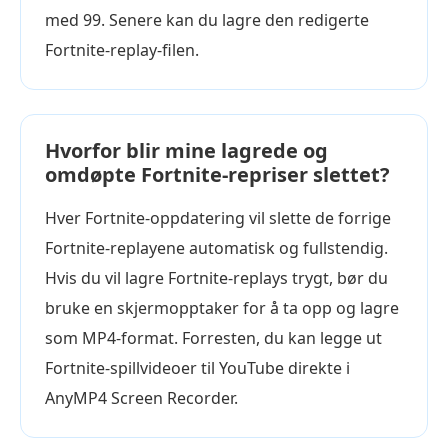
med 99. Senere kan du lagre den redigerte
Fortnite-replay-filen.
Hvorfor blir mine lagrede og
omdøpte Fortnite-repriser slettet?
Hver Fortnite-oppdatering vil slette de forrige
Fortnite-replayene automatisk og fullstendig.
Hvis du vil lagre Fortnite-replays trygt, bør du
bruke en skjermopptaker for å ta opp og lagre
som MP4-format. Forresten, du kan legge ut
Fortnite-spillvideoer til YouTube direkte i
AnyMP4 Screen Recorder.