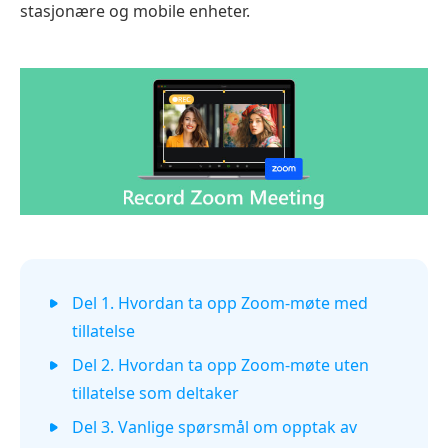
stasjonære og mobile enheter.
Del 1. Hvordan ta opp Zoom-møte med
tillatelse
Del 2. Hvordan ta opp Zoom-møte uten
tillatelse som deltaker
Del 3. Vanlige spørsmål om opptak av